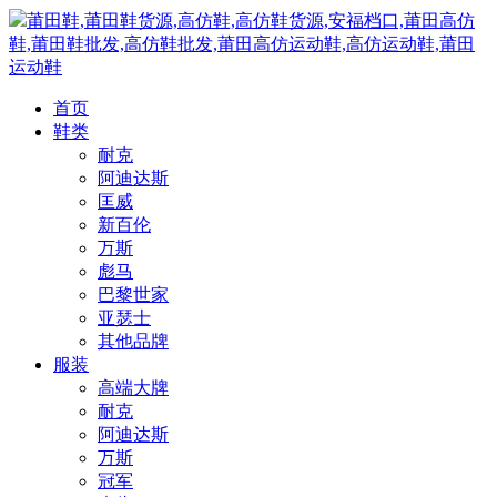
莆田鞋,莆田鞋货源,高仿鞋,高仿鞋货源,安福档口,莆田高仿
鞋,莆田鞋批发,高仿鞋批发,莆田高仿运动鞋,高仿运动鞋,莆田
运动鞋
首页
鞋类
耐克
阿迪达斯
匡威
新百伦
万斯
彪马
巴黎世家
亚瑟士
其他品牌
服装
高端大牌
耐克
阿迪达斯
万斯
冠军