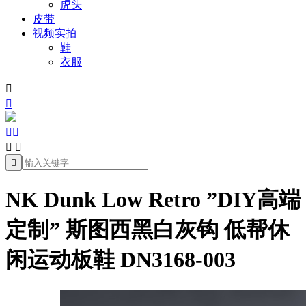
虎头
皮带
视频实拍
鞋
衣服







NK Dunk Low Retro ”DIY高端
定制” 斯图西黑白灰钩 低帮休
闲运动板鞋 DN3168-003