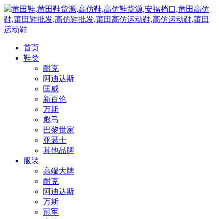
莆田鞋,莆田鞋货源,高仿鞋,高仿鞋货源,安福档口,莆田高仿
鞋,莆田鞋批发,高仿鞋批发,莆田高仿运动鞋,高仿运动鞋,莆田
运动鞋
首页
鞋类
耐克
阿迪达斯
匡威
新百伦
万斯
彪马
巴黎世家
亚瑟士
其他品牌
服装
高端大牌
耐克
阿迪达斯
万斯
冠军