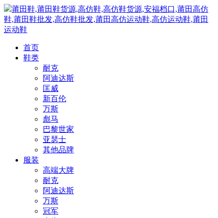
莆田鞋,莆田鞋货源,高仿鞋,高仿鞋货源,安福档口,莆田高仿
鞋,莆田鞋批发,高仿鞋批发,莆田高仿运动鞋,高仿运动鞋,莆田
运动鞋
首页
鞋类
耐克
阿迪达斯
匡威
新百伦
万斯
彪马
巴黎世家
亚瑟士
其他品牌
服装
高端大牌
耐克
阿迪达斯
万斯
冠军