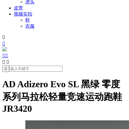
虎头
皮带
视频实拍
鞋
衣服







AD Adizero Evo SL 黑绿 零度
系列马拉松轻量竞速运动跑鞋
JR3420