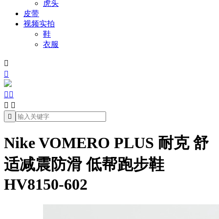
虎头
皮带
视频实拍
鞋
衣服







Nike VOMERO PLUS 耐克 舒
适减震防滑 低帮跑步鞋
HV8150-602