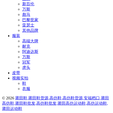
新百伦
万斯
彪马
巴黎世家
亚瑟士
其他品牌
服装
高端大牌
耐克
阿迪达斯
万斯
冠军
虎头
皮带
视频实拍
鞋
衣服
© 2026
莆田鞋,莆田鞋货源,高仿鞋,高仿鞋货源,安福档口,莆田
高仿鞋,莆田鞋批发,高仿鞋批发,莆田高仿运动鞋,高仿运动鞋,
莆田运动鞋