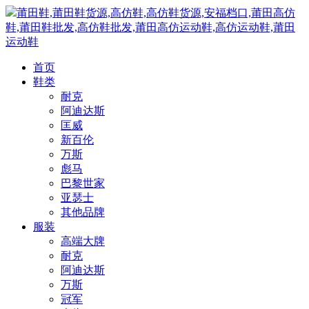
莆田鞋,莆田鞋货源,高仿鞋,高仿鞋货源,安福档口,莆田高仿
鞋,莆田鞋批发,高仿鞋批发,莆田高仿运动鞋,高仿运动鞋,莆田
运动鞋
首页
鞋类
耐克
阿迪达斯
匡威
新百伦
万斯
彪马
巴黎世家
亚瑟士
其他品牌
服装
高端大牌
耐克
阿迪达斯
万斯
冠军