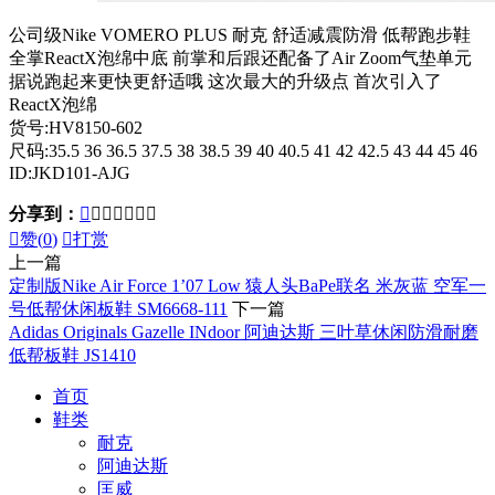
公司级Nike VOMERO PLUS 耐克 舒适减震防滑 低帮跑步鞋
全掌ReactX泡绵中底 前掌和后跟还配备了Air Zoom气垫单元
据说跑起来更快更舒适哦 这次最大的升级点 首次引入了
ReactX泡绵
货号:HV8150-602
尺码:35.5 36 36.5 37.5 38 38.5 39 40 40.5 41 42 42.5 43 44 45 46
ID:JKD101-AJG
分享到：








赞(
0
)

打赏
上一篇
定制版Nike Air Force 1’07 Low 猿人头BaPe联名 米灰蓝 空军一
号低帮休闲板鞋 SM6668-111
下一篇
Adidas Originals Gazelle INdoor 阿迪达斯 三叶草休闲防滑耐磨
低帮板鞋 JS1410
首页
鞋类
耐克
阿迪达斯
匡威