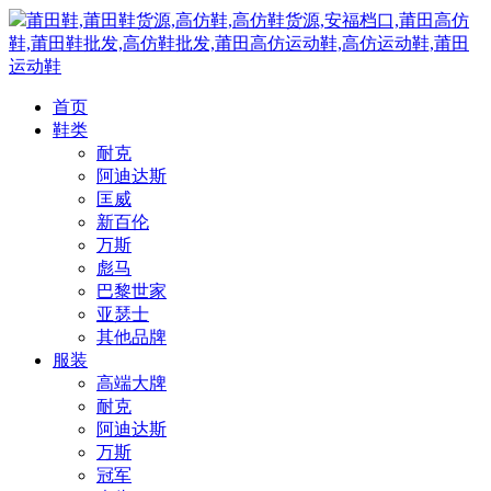
莆田鞋,莆田鞋货源,高仿鞋,高仿鞋货源,安福档口,莆田高仿
鞋,莆田鞋批发,高仿鞋批发,莆田高仿运动鞋,高仿运动鞋,莆田
运动鞋
首页
鞋类
耐克
阿迪达斯
匡威
新百伦
万斯
彪马
巴黎世家
亚瑟士
其他品牌
服装
高端大牌
耐克
阿迪达斯
万斯
冠军