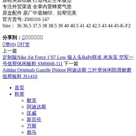
原楦头原纸板 打造纯正空军版型
专注外贸渠道 全掌内置蜂窝气垫
原盒配件 原厂中底钢印、拉帮完美
官方货号: ZH0316 147
Size： 36 36.5 37.5 38 38.5 39 40 40.5 41 42 42.5 43 44 45-K-F2
分享到：








赞(
0
)

打赏
上一篇
定制版Nike Air Force 1’07 Low 猿人头BaPe联名 米灰蓝 空军一
号低帮休闲板鞋 SM6668-111
下一篇
Adidas Originals Gazelle INdoor 阿迪达斯 三叶草休闲防滑耐磨
低帮板鞋 JS1410
首页
鞋类
耐克
阿迪达斯
匡威
新百伦
万斯
彪马