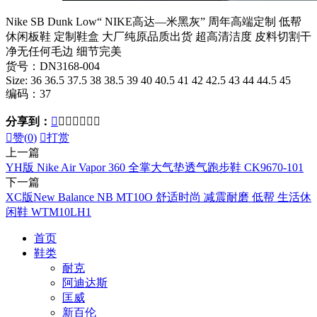
Nike SB Dunk Low“ NIKE高达—米黑灰” 周年高端定制 低帮
休闲板鞋 定制鞋盒 大厂纯原品质出货 超高清洁度 皮料切割干
净无任何毛边 细节完美
货号：DN3168-004
Size: 36 36.5 37.5 38 38.5 39 40 40.5 41 42 42.5 43 44 44.5 45
编码：37
分享到：








赞(
0
)

打赏
上一篇
YH版 Nike Air Vapor 360 全掌大气垫透气跑步鞋 CK9670-101
下一篇
XC版New Balance NB MT10O 舒适时尚 减震耐磨 低帮 生活休
闲鞋 WTM10LH1
首页
鞋类
耐克
阿迪达斯
匡威
新百伦