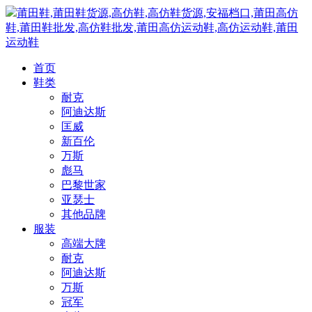
莆田鞋,莆田鞋货源,高仿鞋,高仿鞋货源,安福档口,莆田高仿
鞋,莆田鞋批发,高仿鞋批发,莆田高仿运动鞋,高仿运动鞋,莆田
运动鞋
首页
鞋类
耐克
阿迪达斯
匡威
新百伦
万斯
彪马
巴黎世家
亚瑟士
其他品牌
服装
高端大牌
耐克
阿迪达斯
万斯
冠军