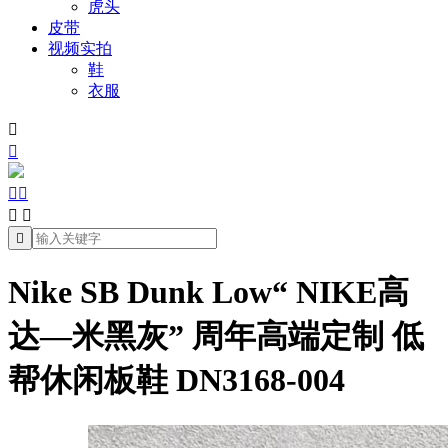
虎头
皮带
视频实拍
鞋
衣服







Nike SB Dunk Low“ NIKE高
达—米黑灰” 周年高端定制 低
帮休闲板鞋 DN3168-004