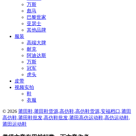
万斯
彪马
巴黎世家
亚瑟士
其他品牌
服装
高端大牌
耐克
阿迪达斯
万斯
冠军
虎头
皮带
视频实拍
鞋
衣服
© 2026
莆田鞋,莆田鞋货源,高仿鞋,高仿鞋货源,安福档口,莆田
高仿鞋,莆田鞋批发,高仿鞋批发,莆田高仿运动鞋,高仿运动鞋,
莆田运动鞋