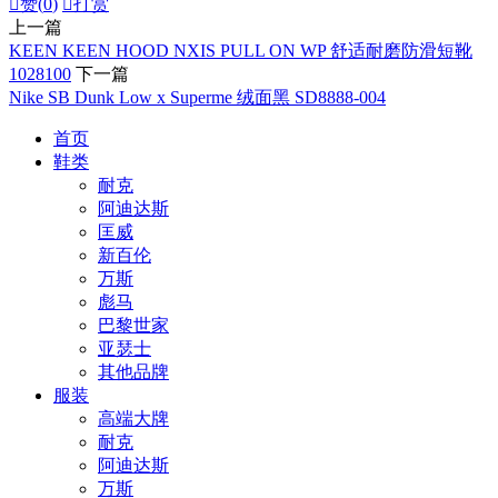

赞(
0
)

打赏
上一篇
KEEN KEEN HOOD NXIS PULL ON WP 舒适耐磨防滑短靴
1028100
下一篇
Nike SB Dunk Low x Superme 绒面黑 SD8888-004
首页
鞋类
耐克
阿迪达斯
匡威
新百伦
万斯
彪马
巴黎世家
亚瑟士
其他品牌
服装
高端大牌
耐克
阿迪达斯
万斯