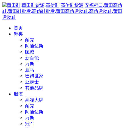
莆田鞋,莆田鞋货源,高仿鞋,高仿鞋货源,安福档口,莆田高仿
鞋,莆田鞋批发,高仿鞋批发,莆田高仿运动鞋,高仿运动鞋,莆田
运动鞋
首页
鞋类
耐克
阿迪达斯
匡威
新百伦
万斯
彪马
巴黎世家
亚瑟士
其他品牌
服装
高端大牌
耐克
阿迪达斯
万斯
冠军