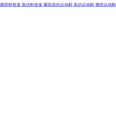
,莆田鞋批发,高仿鞋批发,莆田高仿运动鞋,高仿运动鞋,莆田运动鞋