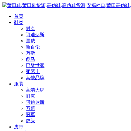
莆田鞋,莆田鞋货源,高仿鞋,高仿鞋货源,安福档口,莆田高仿鞋
首页
鞋类
耐克
阿迪达斯
匡威
新百伦
万斯
彪马
巴黎世家
亚瑟士
其他品牌
服装
高端大牌
耐克
阿迪达斯
万斯
冠军
虎头
皮带