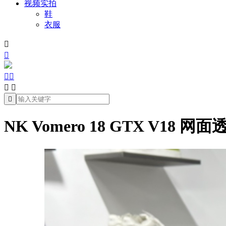
视频实拍
鞋
衣服







NK Vomero 18 GTX V18 网