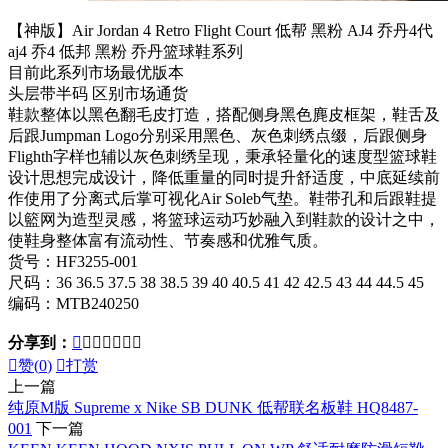
【神版】Air Jordan 4 Retro Flight Court 低帮 黑粉 AJ4 乔丹4代
aj4 乔4 低邦 黑粉 乔丹篮球鞋系列
目前此系列市场最优版本
头层带半码 区别市场通货
鞋款整体以黑色翻毛皮打造，搭配侧身黑色麂皮框架，鞋舌及
后跟Jumpman Logo分别采用黑色、灰色刺绣点缀，后跟侧身
Flighth字样也辅以灰色刺绣呈现，秉承轻量化的速度型篮球鞋
设计思想完成设计，降低重量的同时提升舒适度，中底延续前
作使用了分离式后掌可视化Air Soleb气垫。鞋带孔和后跟鞋提
以籃网为造型灵感，将篮球运动巧妙融入到鞋款的设计之中，
使鞋身整体富有流动性、节奏感和优雅气质。
货号：HF3255-001
尺码：36 36.5 37.5 38 38.5 39 40 40.5 41 42 42.5 43 44 44.5 45
编码：MTB240250
分享到：








赞(
0
)

打赏
上一篇
纯原M版 Supreme x Nike SB DUNK 低帮联名板鞋 HQ8487-
001
下一篇