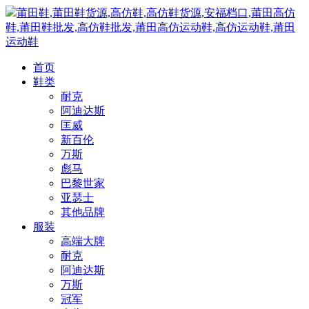
莆田鞋,莆田鞋货源,高仿鞋,高仿鞋货源,安福档口,莆田高仿
鞋,莆田鞋批发,高仿鞋批发,莆田高仿运动鞋,高仿运动鞋,莆田
运动鞋
首页
鞋类
耐克
阿迪达斯
匡威
新百伦
万斯
彪马
巴黎世家
亚瑟士
其他品牌
服装
高端大牌
耐克
阿迪达斯
万斯
冠军