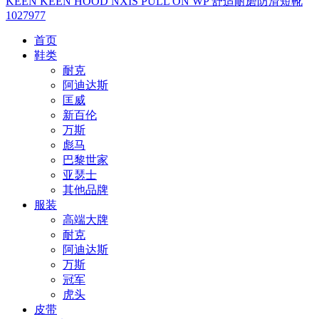
KEEN KEEN HOOD NXIS PULL ON WP 舒适耐磨防滑短靴
1027977
首页
鞋类
耐克
阿迪达斯
匡威
新百伦
万斯
彪马
巴黎世家
亚瑟士
其他品牌
服装
高端大牌
耐克
阿迪达斯
万斯
冠军
虎头
皮带