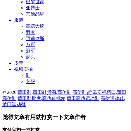
巴黎世家
亚瑟士
其他品牌
服装
高端大牌
耐克
阿迪达斯
万斯
冠军
虎头
皮带
视频实拍
鞋
衣服
© 2026
莆田鞋,莆田鞋货源,高仿鞋,高仿鞋货源,安福档口,莆田
高仿鞋,莆田鞋批发,高仿鞋批发,莆田高仿运动鞋,高仿运动鞋,
莆田运动鞋
觉得文章有用就打赏一下文章作者
支付宝扫一扫打赏