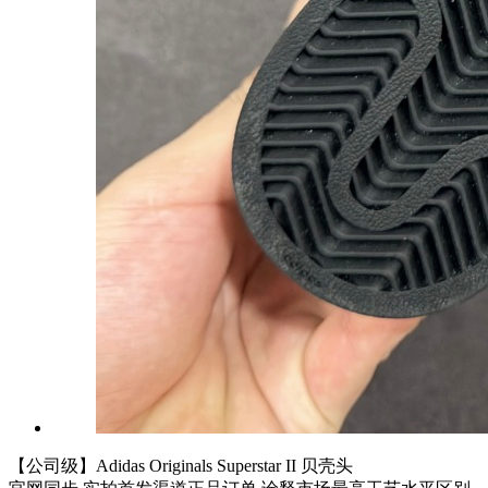
【公司级】Adidas Originals Superstar II 贝壳头