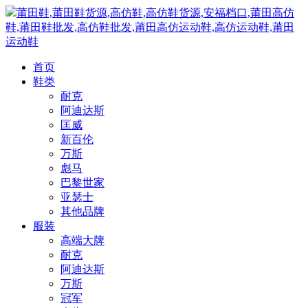
莆田鞋,莆田鞋货源,高仿鞋,高仿鞋货源,安福档口,莆田高仿
鞋,莆田鞋批发,高仿鞋批发,莆田高仿运动鞋,高仿运动鞋,莆田
运动鞋
首页
鞋类
耐克
阿迪达斯
匡威
新百伦
万斯
彪马
巴黎世家
亚瑟士
其他品牌
服装
高端大牌
耐克
阿迪达斯
万斯
冠军