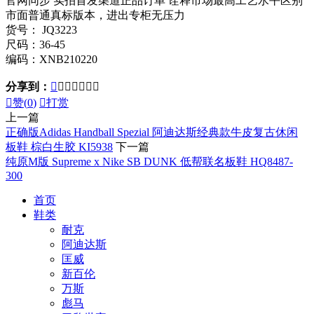
官网同步 实拍首发渠道正品订单 诠释市场最高工艺水平区别
市面普通真标版本，进出专柜无压力
货号： JQ3223
尺码：36-45
编码：XNB210220
分享到：








赞(
0
)

打赏
上一篇
正确版Adidas Handball Spezial 阿迪达斯经典款牛皮复古休闲
板鞋 棕白生胶 KI5938
下一篇
纯原M版 Supreme x Nike SB DUNK 低帮联名板鞋 HQ8487-
300
首页
鞋类
耐克
阿迪达斯
匡威
新百伦
万斯
彪马