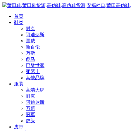
莆田鞋,莆田鞋货源,高仿鞋,高仿鞋货源,安福档口,莆田高仿鞋
首页
鞋类
耐克
阿迪达斯
匡威
新百伦
万斯
彪马
巴黎世家
亚瑟士
其他品牌
服装
高端大牌
耐克
阿迪达斯
万斯
冠军
虎头
皮带