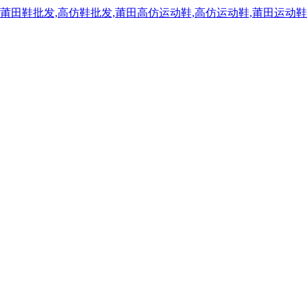
,莆田鞋批发,高仿鞋批发,莆田高仿运动鞋,高仿运动鞋,莆田运动鞋