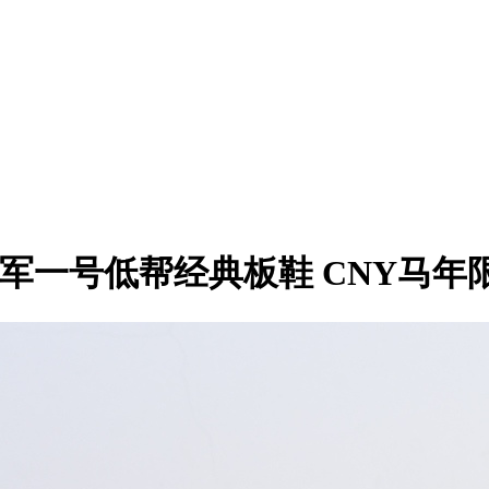
’07 空军一号低帮经典板鞋 CNY马年限定