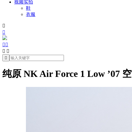
视频实拍
鞋
衣服







纯原 NK Air Force 1 Low 