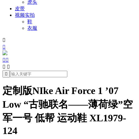
虎头
皮带
视频实拍
鞋
衣服







定制版NIke Air Force 1 ’07
Low “古驰联名——薄荷绿”空
军一号 低帮 运动鞋 XL1979-
124