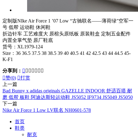
定制版NIke Air Force 1 ’07 Low “古驰联名——薄荷绿”空军一
号 低帮 运动鞋 休闲鞋
折边针车 工艺难度大 原楦头原纸板 原装鞋盒 定制五金配件
内置全掌气垫 原厂鞋底
货号：XL1979-124
Size：36 36.5 37.5 38 38.5 39 40 40.5 41 42 42.5 43 44 44.5 45-
K-F1
分享到：








赞(
0
)

打赏
上一篇
Bad Bunny x adidas originals GAZELLE INDOOR 舒适百搭 耐
磨 低帮 板鞋 阿迪达斯轻运动鞋 JS5052 IF9734 JS5049 JS5050
下一篇
Nike Air Force 1 Low LV联名 NH0601-578
首页
鞋类
耐克