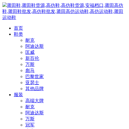
莆田鞋,莆田鞋货源,高仿鞋,高仿鞋货源,安福档口,莆田高仿
鞋,莆田鞋批发,高仿鞋批发,莆田高仿运动鞋,高仿运动鞋,莆田
运动鞋
首页
鞋类
耐克
阿迪达斯
匡威
新百伦
万斯
彪马
巴黎世家
亚瑟士
其他品牌
服装
高端大牌
耐克
阿迪达斯
万斯
冠军