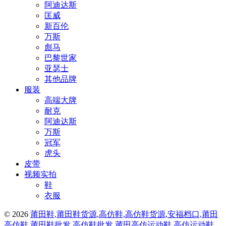
阿迪达斯
匡威
新百伦
万斯
彪马
巴黎世家
亚瑟士
其他品牌
服装
高端大牌
耐克
阿迪达斯
万斯
冠军
虎头
皮带
视频实拍
鞋
衣服
© 2026
莆田鞋,莆田鞋货源,高仿鞋,高仿鞋货源,安福档口,莆田
高仿鞋,莆田鞋批发,高仿鞋批发,莆田高仿运动鞋,高仿运动鞋,