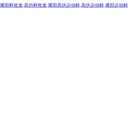
,莆田鞋批发,高仿鞋批发,莆田高仿运动鞋,高仿运动鞋,莆田运动鞋