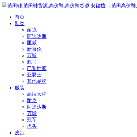
莆田鞋,莆田鞋货源,高仿鞋,高仿鞋货源,安福档口,莆田高仿鞋
首页
鞋类
耐克
阿迪达斯
匡威
新百伦
万斯
彪马
巴黎世家
亚瑟士
其他品牌
服装
高端大牌
耐克
阿迪达斯
万斯
冠军
虎头
皮带