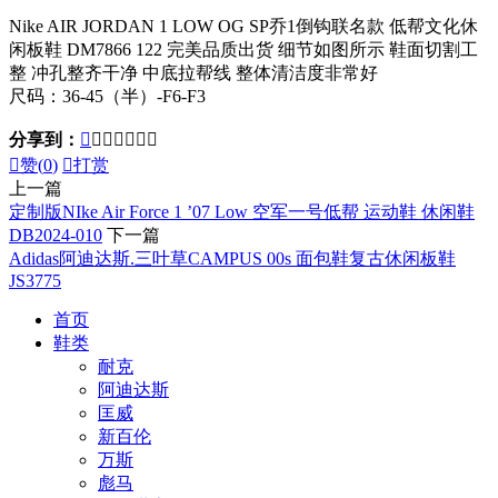
Nike AIR JORDAN 1 LOW OG SP乔1倒钩联名款 低帮文化休
闲板鞋 DM7866 122 完美品质出货 细节如图所示 鞋面切割工
整 冲孔整齐干净 中底拉帮线 整体清洁度非常好
尺码：36-45（半）-F6-F3
分享到：








赞(
0
)

打赏
上一篇
定制版NIke Air Force 1 ’07 Low 空军一号低帮 运动鞋 休闲鞋
DB2024-010
下一篇
Adidas阿迪达斯.三叶草CAMPUS 00s 面包鞋复古休闲板鞋
JS3775
首页
鞋类
耐克
阿迪达斯
匡威
新百伦
万斯
彪马