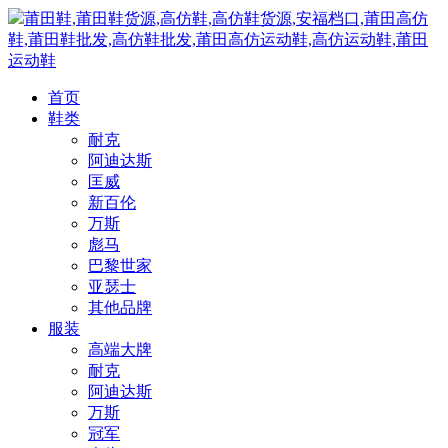
莆田鞋,莆田鞋货源,高仿鞋,高仿鞋货源,安福档口,莆田高仿
鞋,莆田鞋批发,高仿鞋批发,莆田高仿运动鞋,高仿运动鞋,莆田
运动鞋
首页
鞋类
耐克
阿迪达斯
匡威
新百伦
万斯
彪马
巴黎世家
亚瑟士
其他品牌
服装
高端大牌
耐克
阿迪达斯
万斯
冠军