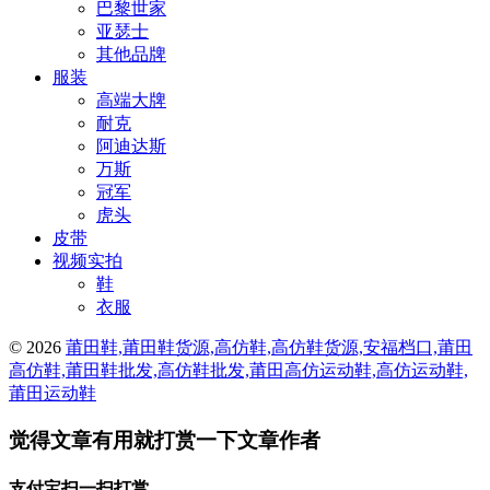
巴黎世家
亚瑟士
其他品牌
服装
高端大牌
耐克
阿迪达斯
万斯
冠军
虎头
皮带
视频实拍
鞋
衣服
© 2026
莆田鞋,莆田鞋货源,高仿鞋,高仿鞋货源,安福档口,莆田
高仿鞋,莆田鞋批发,高仿鞋批发,莆田高仿运动鞋,高仿运动鞋,
莆田运动鞋
觉得文章有用就打赏一下文章作者
支付宝扫一扫打赏