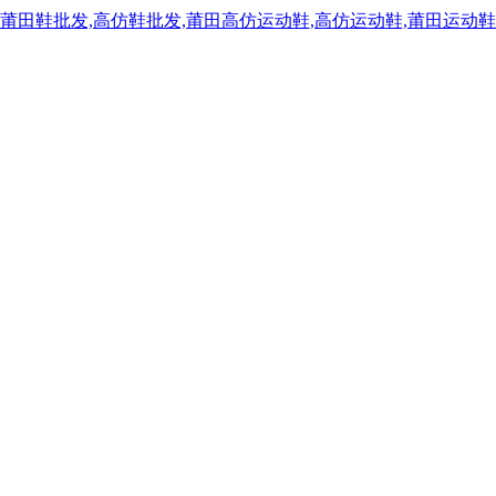
,莆田鞋批发,高仿鞋批发,莆田高仿运动鞋,高仿运动鞋,莆田运动鞋