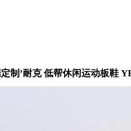
IY高端定制’耐克 低帮休闲运动板鞋 YF9