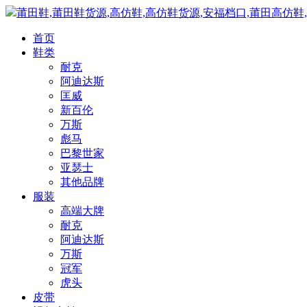
莆田鞋,莆田鞋货源,高仿鞋,高仿鞋货源,安福档口,莆田高仿鞋
首页
鞋类
耐克
阿迪达斯
匡威
新百伦
万斯
彪马
巴黎世家
亚瑟士
其他品牌
服装
高端大牌
耐克
阿迪达斯
万斯
冠军
虎头
皮带