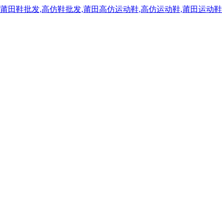
,莆田鞋批发,高仿鞋批发,莆田高仿运动鞋,高仿运动鞋,莆田运动鞋