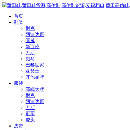
莆田鞋,莆田鞋货源,高仿鞋,高仿鞋货源,安福档口,莆田高仿鞋
首页
鞋类
耐克
阿迪达斯
匡威
新百伦
万斯
彪马
巴黎世家
亚瑟士
其他品牌
服装
高端大牌
耐克
阿迪达斯
万斯
冠军
虎头
皮带