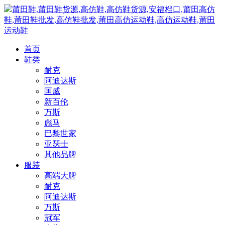
莆田鞋,莆田鞋货源,高仿鞋,高仿鞋货源,安福档口,莆田高仿
鞋,莆田鞋批发,高仿鞋批发,莆田高仿运动鞋,高仿运动鞋,莆田
运动鞋
首页
鞋类
耐克
阿迪达斯
匡威
新百伦
万斯
彪马
巴黎世家
亚瑟士
其他品牌
服装
高端大牌
耐克
阿迪达斯
万斯
冠军