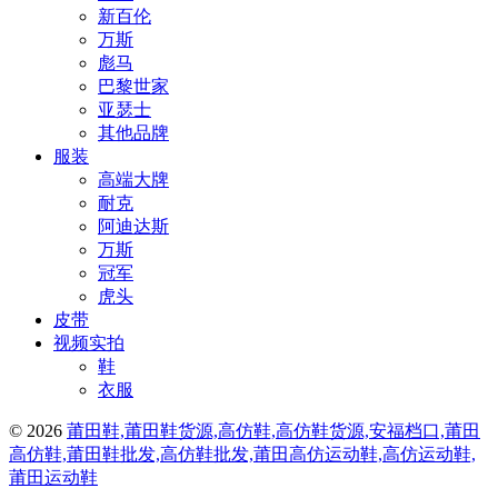
新百伦
万斯
彪马
巴黎世家
亚瑟士
其他品牌
服装
高端大牌
耐克
阿迪达斯
万斯
冠军
虎头
皮带
视频实拍
鞋
衣服
© 2026
莆田鞋,莆田鞋货源,高仿鞋,高仿鞋货源,安福档口,莆田
高仿鞋,莆田鞋批发,高仿鞋批发,莆田高仿运动鞋,高仿运动鞋,
莆田运动鞋