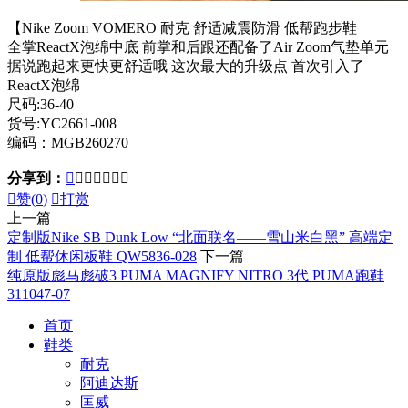
【Nike Zoom VOMERO 耐克 舒适减震防滑 低帮跑步鞋
全掌ReactX泡绵中底 前掌和后跟还配备了Air Zoom气垫单元
据说跑起来更快更舒适哦 这次最大的升级点 首次引入了
ReactX泡绵
尺码:36-40
货号:YC2661-008
编码：MGB260270
分享到：








赞(
0
)

打赏
上一篇
定制版Nike SB Dunk Low “北面联名——雪山米白黑” 高端定
制 低帮休闲板鞋 QW5836-028
下一篇
纯原版彪马彪破3 PUMA MAGNIFY NITRO 3代 PUMA跑鞋
311047-07
首页
鞋类
耐克
阿迪达斯
匡威