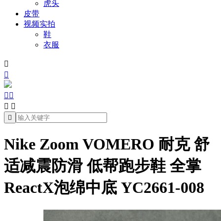
虎头
皮带
视频实拍
鞋
衣服







Nike Zoom VOMERO 耐克 舒
适减震防滑 低帮跑步鞋 全掌
ReactX泡绵中底 YC2661-008