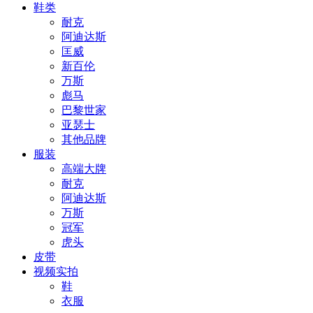
鞋类
耐克
阿迪达斯
匡威
新百伦
万斯
彪马
巴黎世家
亚瑟士
其他品牌
服装
高端大牌
耐克
阿迪达斯
万斯
冠军
虎头
皮带
视频实拍
鞋
衣服