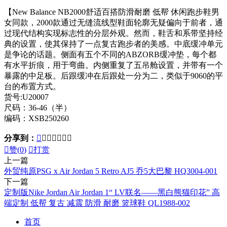
【New Balance NB2000舒适百搭防滑耐磨 低帮 休闲跑步鞋男
女同款，2000款通过无缝流线型鞋面轮廓无疑偏向于前者，通
过现代结构实现标志性的分层外观。然而，鞋舌和系带坚持经
典的设置，使其保持了一点复古跑步者的美感。中底缓冲单元
是争论的话题。侧面有五个不同的ABZORB缓冲垫，每个都
有水平折痕，用于弯曲。内侧重复了五吊舱设置，并带有一个
暴露的中足板。后跟缓冲在后跟处一分为二，类似于9060的平
台的布置方式。
货号:U20007
尺码：36-46（半）
编码：XSB250260
分享到：








赞(
0
)

打赏
上一篇
外贸纯原PSG x Air Jordan 5 Retro AJ5 乔5大巴黎 HQ3004-001
下一篇
定制版Nike Jordan Air Jordan 1“ LV联名——黑白熊猫印花” 高
端定制 低帮 复古 减震 防滑 耐磨 篮球鞋 QL1988-002
首页