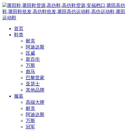
莆田鞋,莆田鞋货源,高仿鞋,高仿鞋货源,安福档口,莆田高仿
鞋,莆田鞋批发,高仿鞋批发,莆田高仿运动鞋,高仿运动鞋,莆田
运动鞋
首页
鞋类
耐克
阿迪达斯
匡威
新百伦
万斯
彪马
巴黎世家
亚瑟士
其他品牌
服装
高端大牌
耐克
阿迪达斯
万斯
冠军