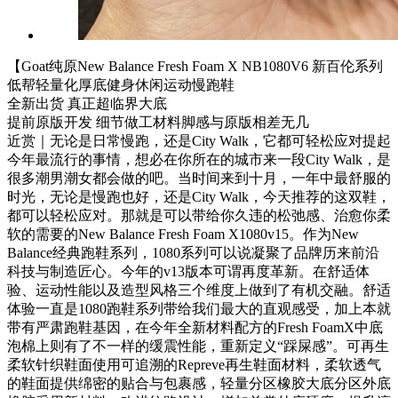
【Goat纯原New Balance Fresh Foam X NB1080V6 新百伦系列
低帮轻量化厚底健身休闲运动慢跑鞋
全新出货 真正超临界大底
提前原版开发 细节做工材料脚感与原版相差无几
近赏｜无论是日常慢跑，还是City Walk，它都可轻松应对提起
今年最流行的事情，想必在你所在的城市来一段City Walk，是
很多潮男潮女都会做的吧。当时间来到十月，一年中最舒服的
时光，无论是慢跑也好，还是City Walk，今天推荐的这双鞋，
都可以轻松应对。那就是可以带给你久违的松弛感、治愈你柔
软的需要的New Balance Fresh Foam X1080v15。作为New
Balance经典跑鞋系列，1080系列可以说凝聚了品牌历来前沿
科技与制造匠心。今年的v13版本可谓再度革新。在舒适体
验、运动性能以及造型风格三个维度上做到了有机交融。舒适
体验一直是1080跑鞋系列带给我们最大的直观感受，加上本就
带有严肃跑鞋基因，在今年全新材料配方的Fresh FoamX中底
泡棉上则有了不一样的缓震性能，重新定义“踩屎感”。可再生
柔软针织鞋面使用可追溯的Repreve再生鞋面材料，柔软透气
的鞋面提供绵密的贴合与包裹感，轻量分区橡胶大底分区外底