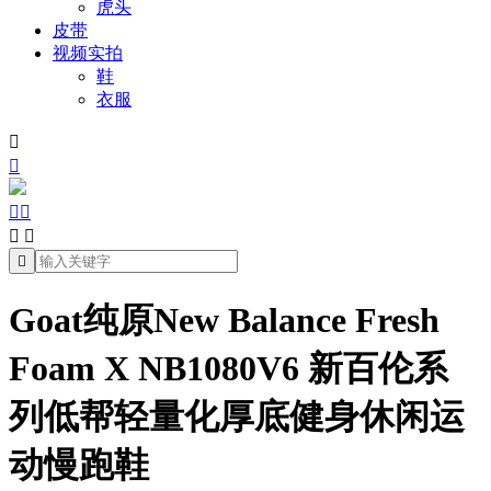
虎头
皮带
视频实拍
鞋
衣服







Goat纯原New Balance Fresh
Foam X NB1080V6 新百伦系
列低帮轻量化厚底健身休闲运
动慢跑鞋