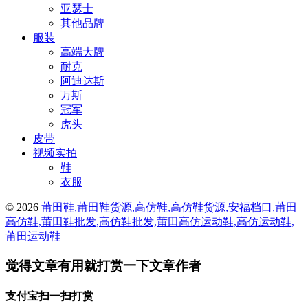
亚瑟士
其他品牌
服装
高端大牌
耐克
阿迪达斯
万斯
冠军
虎头
皮带
视频实拍
鞋
衣服
© 2026
莆田鞋,莆田鞋货源,高仿鞋,高仿鞋货源,安福档口,莆田
高仿鞋,莆田鞋批发,高仿鞋批发,莆田高仿运动鞋,高仿运动鞋,
莆田运动鞋
觉得文章有用就打赏一下文章作者
支付宝扫一扫打赏