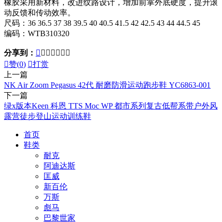
橡胶采用新材料，改进纹路设计，增加前掌外底硬度，提升滚
动反馈和传动效率。
尺码：36 36.5 37 38 39.5 40 40.5 41.5 42 42.5 43 44 44.5 45
编码：WTB310320
分享到：








赞(
0
)

打赏
上一篇
NK Air Zoom Pegasus 42代 耐磨防滑运动跑步鞋 YC6863-001
下一篇
绿x版本Keen 科恩 TTS Moc WP 都市系列复古低帮系带户外风
露营徒步登山运动训练鞋
首页
鞋类
耐克
阿迪达斯
匡威
新百伦
万斯
彪马
巴黎世家