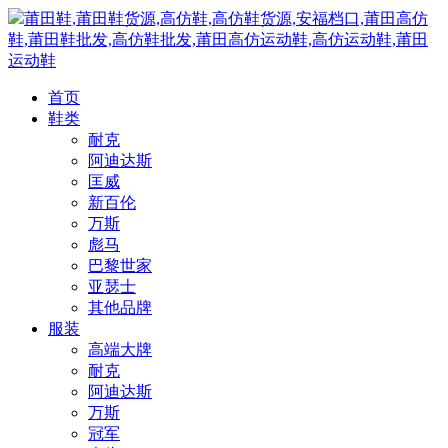
莆田鞋,莆田鞋货源,高仿鞋,高仿鞋货源,安福档口,莆田高仿
鞋,莆田鞋批发,高仿鞋批发,莆田高仿运动鞋,高仿运动鞋,莆田
运动鞋
首页
鞋类
耐克
阿迪达斯
匡威
新百伦
万斯
彪马
巴黎世家
亚瑟士
其他品牌
服装
高端大牌
耐克
阿迪达斯
万斯
冠军