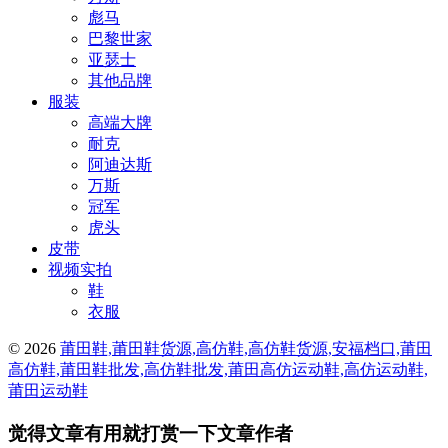
彪马
巴黎世家
亚瑟士
其他品牌
服装
高端大牌
耐克
阿迪达斯
万斯
冠军
虎头
皮带
视频实拍
鞋
衣服
© 2026
莆田鞋,莆田鞋货源,高仿鞋,高仿鞋货源,安福档口,莆田
高仿鞋,莆田鞋批发,高仿鞋批发,莆田高仿运动鞋,高仿运动鞋,
莆田运动鞋
觉得文章有用就打赏一下文章作者