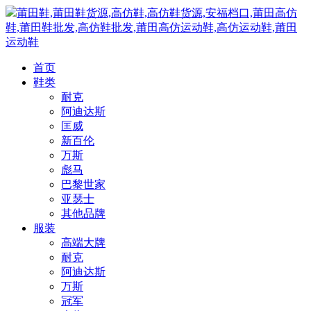
莆田鞋,莆田鞋货源,高仿鞋,高仿鞋货源,安福档口,莆田高仿
鞋,莆田鞋批发,高仿鞋批发,莆田高仿运动鞋,高仿运动鞋,莆田
运动鞋
首页
鞋类
耐克
阿迪达斯
匡威
新百伦
万斯
彪马
巴黎世家
亚瑟士
其他品牌
服装
高端大牌
耐克
阿迪达斯
万斯
冠军