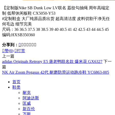
【定制版Nike SB Dunk Low LV联名 荔纹勾抽绳 周年高端定
制 低帮休闲板鞋 CX5050-Y53
#定制鞋盒 大厂纯原品质出货 超高清洁度 皮料切割干净无任
何毛边 细节完美
尺码：36 36.5 37.5 38 38.5 39 40 40.5 41 42 42.5 43 44 44.5 45
编码:HXSB350360
分享到：








赞(
0
)

打赏
上一篇
adidas Originals Retropy E5 唐老鸭联名款 爆米花 GX6327
下一
篇
NK Air Zoom Pegasus 42代 耐磨防滑运动跑步鞋 YC6863-005
首页
鞋类
耐克
阿迪达斯
匡威
新百伦
万斯