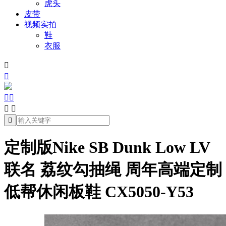
虎头
皮带
视频实拍
鞋
衣服







定制版Nike SB Dunk Low LV
联名 荔纹勾抽绳 周年高端定制
低帮休闲板鞋 CX5050-Y53