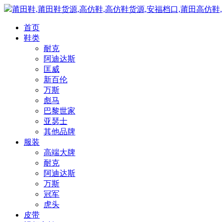
莆田鞋,莆田鞋货源,高仿鞋,高仿鞋货源,安福档口,莆田高仿鞋
首页
鞋类
耐克
阿迪达斯
匡威
新百伦
万斯
彪马
巴黎世家
亚瑟士
其他品牌
服装
高端大牌
耐克
阿迪达斯
万斯
冠军
虎头
皮带