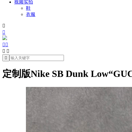
视频实拍
鞋
衣服







定制版Nike SB Dunk Low“