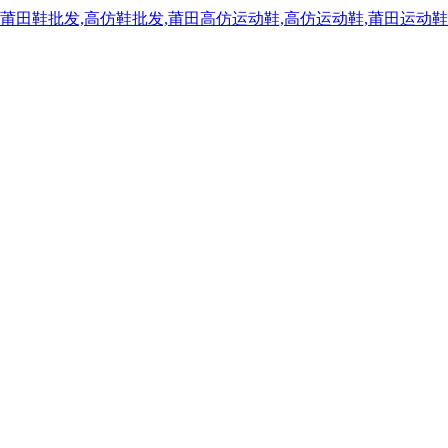
,莆田鞋批发,高仿鞋批发,莆田高仿运动鞋,高仿运动鞋,莆田运动鞋