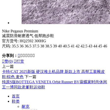
Nike Pegasus Premium
减震防滑耐磨透气 低帮跑步鞋
官方货号: HQ2592 300HG
尺码: 35.5 36 36.5 37.5 38 38.5 39 40 40.5 41 42 42.5 43 44 45 46
分享到：








赞(
0
)

打赏
上一篇
卡特/CAT 2025新版 硬汉推土机品牌 新款上市 高帮工装靴皮
鞋/棕色 麦色
下一篇
纯原S版BOTTEGA VENETA Orbit Runner BV葆蝶家时尚休闲
王一博同款老爹鞋运动鞋
首页
鞋类
耐克