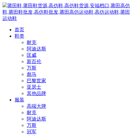
莆田鞋,莆田鞋货源,高仿鞋,高仿鞋货源,安福档口,莆田高仿
鞋,莆田鞋批发,高仿鞋批发,莆田高仿运动鞋,高仿运动鞋,莆田
运动鞋
首页
鞋类
耐克
阿迪达斯
匡威
新百伦
万斯
彪马
巴黎世家
亚瑟士
其他品牌
服装
高端大牌
耐克
阿迪达斯
万斯
冠军