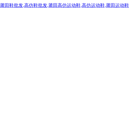
,莆田鞋批发,高仿鞋批发,莆田高仿运动鞋,高仿运动鞋,莆田运动鞋