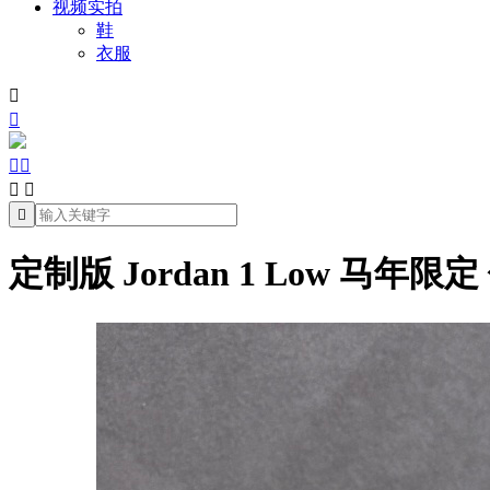
视频实拍
鞋
衣服







定制版 Jordan 1 Low 马年限