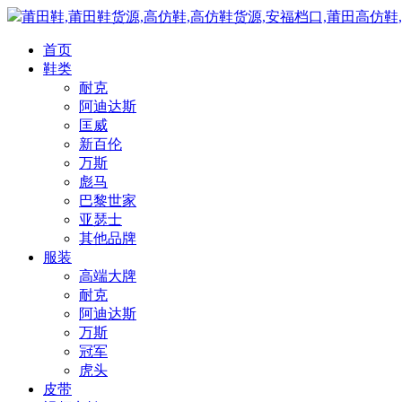
莆田鞋,莆田鞋货源,高仿鞋,高仿鞋货源,安福档口,莆田高仿鞋
首页
鞋类
耐克
阿迪达斯
匡威
新百伦
万斯
彪马
巴黎世家
亚瑟士
其他品牌
服装
高端大牌
耐克
阿迪达斯
万斯
冠军
虎头
皮带