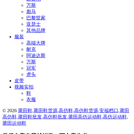
万斯
彪马
巴黎世家
亚瑟士
其他品牌
服装
高端大牌
耐克
阿迪达斯
万斯
冠军
虎头
皮带
视频实拍
鞋
衣服
© 2026
莆田鞋,莆田鞋货源,高仿鞋,高仿鞋货源,安福档口,莆田
高仿鞋,莆田鞋批发,高仿鞋批发,莆田高仿运动鞋,高仿运动鞋,
莆田运动鞋