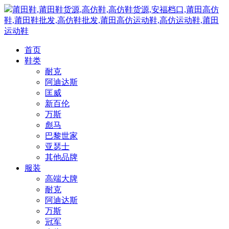
莆田鞋,莆田鞋货源,高仿鞋,高仿鞋货源,安福档口,莆田高仿
鞋,莆田鞋批发,高仿鞋批发,莆田高仿运动鞋,高仿运动鞋,莆田
运动鞋
首页
鞋类
耐克
阿迪达斯
匡威
新百伦
万斯
彪马
巴黎世家
亚瑟士
其他品牌
服装
高端大牌
耐克
阿迪达斯
万斯
冠军