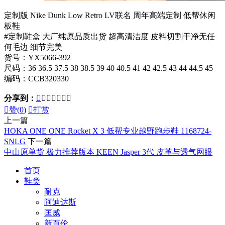
定制版 Nike Dunk Low Retro LV联名 周年高端定制 低帮休闲
板鞋
#定制鞋盒 大厂纯原品质出货 超高清洁度 皮料切割干净无任
何毛边 细节完美
货号：YX5066-392
尺码：36 36.5 37.5 38 38.5 39 40 40.5 41 42 42.5 43 44 44.5 45
编码：CCB320330
分享到：








赞(
0
)

打赏
上一篇
HOKA ONE ONE Rocket X 3 低帮专业越野跑步鞋 1168724-
SNLG
下一篇
中山原单货 极力推荐版本 KEEN Jasper 3代 皮革与透气网眼
首页
鞋类
耐克
阿迪达斯
匡威
新百伦