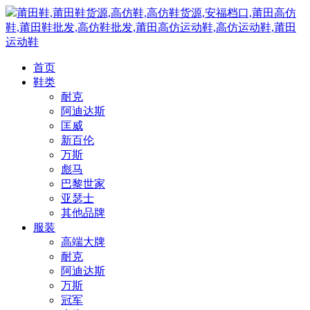
莆田鞋,莆田鞋货源,高仿鞋,高仿鞋货源,安福档口,莆田高仿
鞋,莆田鞋批发,高仿鞋批发,莆田高仿运动鞋,高仿运动鞋,莆田
运动鞋
首页
鞋类
耐克
阿迪达斯
匡威
新百伦
万斯
彪马
巴黎世家
亚瑟士
其他品牌
服装
高端大牌
耐克
阿迪达斯
万斯
冠军