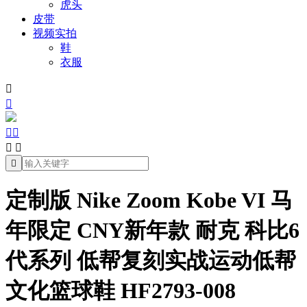
虎头
皮带
视频实拍
鞋
衣服







定制版 Nike Zoom Kobe VI 马
年限定 CNY新年款 耐克 科比6
代系列 低帮复刻实战运动低帮
文化篮球鞋 HF2793-008