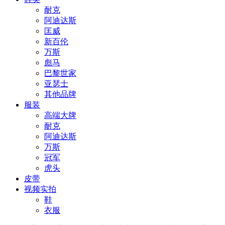
耐克
阿迪达斯
匡威
新百伦
万斯
彪马
巴黎世家
亚瑟士
其他品牌
服装
高端大牌
耐克
阿迪达斯
万斯
冠军
虎头
皮带
视频实拍
鞋
衣服