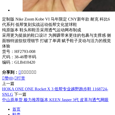
定制版 Nike Zoom Kobe VI 马年限定 CNY新年款 耐克 科比6
代系列 低帮复刻实战运动低帮文化篮球鞋
纯原版本 鞋头和鞋舌采用透气运动网布制成
采用更为挺拔的鞋口设计 为脚踝带来更佳的包裹与支撑感 侧
面独特波纹纹理细节 打破了单调 赋予鞋子灵动与活力的视觉
体验
货号：HF2793-008
尺码：38-46带半码
编码：GLB410420
分享到：








赞(
0
)

打赏
上一篇
HOKA ONE ONE Rocket X 3 低帮专业越野跑步鞋 1168724-
SNLG
下一篇
中山原单货 极力推荐版本 KEEN Jasper 3代 皮革与透气网眼
首页
鞋类