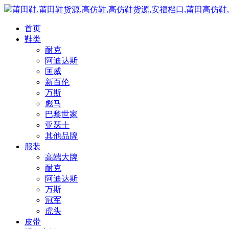
莆田鞋,莆田鞋货源,高仿鞋,高仿鞋货源,安福档口,莆田高仿鞋
首页
鞋类
耐克
阿迪达斯
匡威
新百伦
万斯
彪马
巴黎世家
亚瑟士
其他品牌
服装
高端大牌
耐克
阿迪达斯
万斯
冠军
虎头
皮带