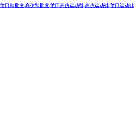
,莆田鞋批发,高仿鞋批发,莆田高仿运动鞋,高仿运动鞋,莆田运动鞋