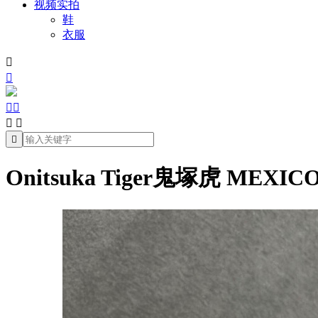
视频实拍
鞋
衣服







Onitsuka Tiger鬼塚虎 MEXI