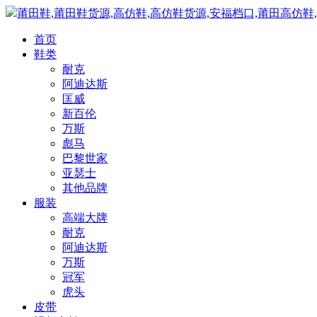
莆田鞋,莆田鞋货源,高仿鞋,高仿鞋货源,安福档口,莆田高仿鞋
首页
鞋类
耐克
阿迪达斯
匡威
新百伦
万斯
彪马
巴黎世家
亚瑟士
其他品牌
服装
高端大牌
耐克
阿迪达斯
万斯
冠军
虎头
皮带