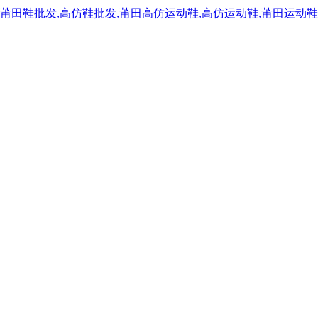
,莆田鞋批发,高仿鞋批发,莆田高仿运动鞋,高仿运动鞋,莆田运动鞋