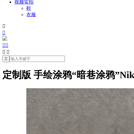
视频实拍
鞋
衣服







定制版 手绘涂鸦“暗巷涂鸦”Nike Air 