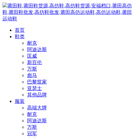
莆田鞋,莆田鞋货源,高仿鞋,高仿鞋货源,安福档口,莆田高仿
鞋,莆田鞋批发,高仿鞋批发,莆田高仿运动鞋,高仿运动鞋,莆田
运动鞋
首页
鞋类
耐克
阿迪达斯
匡威
新百伦
万斯
彪马
巴黎世家
亚瑟士
其他品牌
服装
高端大牌
耐克
阿迪达斯
万斯
冠军