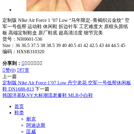
定制版 NIke Air Force 1 ’07 Low “马年限定–青褐织云金纹” 空
军一号低帮 运动鞋 休闲鞋 折边针车 工艺难度大 原楦头原纸
板 高端定制鞋盒 原厂鞋底 超高清洁度 细节完美
货号：NH0601-536
Size：36 36.5 37.5 38 38.5 39 40 40.5 41 42 42.5 43 44 44.5 45
编码：HXSB310320
分享到：








赞(
0
)

打赏
上一篇
定制版 Nike Air Force 1’07 Low 丹宁老花 空军一号低帮休闲板
鞋 DN1688-813
下一篇
韩国洋基队NY大标潮流老爹鞋 MLB小白鞋
首页
鞋类
耐克
阿迪达斯
匡威