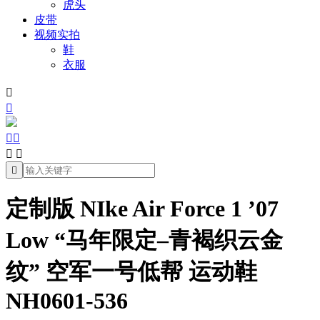
虎头
皮带
视频实拍
鞋
衣服







定制版 NIke Air Force 1 ’07
Low “马年限定–青褐织云金
纹” 空军一号低帮 运动鞋
NH0601-536