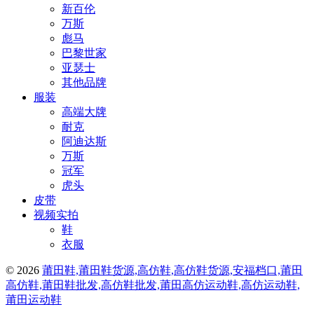
新百伦
万斯
彪马
巴黎世家
亚瑟士
其他品牌
服装
高端大牌
耐克
阿迪达斯
万斯
冠军
虎头
皮带
视频实拍
鞋
衣服
© 2026
莆田鞋,莆田鞋货源,高仿鞋,高仿鞋货源,安福档口,莆田
高仿鞋,莆田鞋批发,高仿鞋批发,莆田高仿运动鞋,高仿运动鞋,
莆田运动鞋