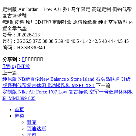
定制版 Air Jordan 1 Low AJ1 乔1 马年限定 高端定制 倒钩低帮
复古篮球鞋
#定制皮料 原厂3D打印 定制鞋盒 原楦原纸板 纯正空军版型 内
置全掌气垫
货号：JP2026-113
尺码：36 36.5 37.5 38 38.5 39 40 40.5 41 42 42.5 43 44 44.5 45
编码：HXSB330340
分享到：








赞(
0
)

打赏
上一篇
纯原版 NB新百伦New Balance x Stone Island 石头岛联名 升级
版系列低帮复古休闲运动慢跑鞋 MSRCXST
下一篇
定制版 Nike Air Force 1’07 Low 复古撞色 空军一号低帮休闲板
鞋 MM3399-805
首页
鞋类
耐克
阿迪达斯
匡威