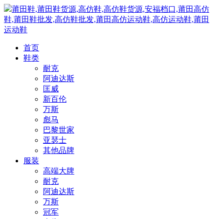
莆田鞋,莆田鞋货源,高仿鞋,高仿鞋货源,安福档口,莆田高仿
鞋,莆田鞋批发,高仿鞋批发,莆田高仿运动鞋,高仿运动鞋,莆田
运动鞋
首页
鞋类
耐克
阿迪达斯
匡威
新百伦
万斯
彪马
巴黎世家
亚瑟士
其他品牌
服装
高端大牌
耐克
阿迪达斯
万斯
冠军