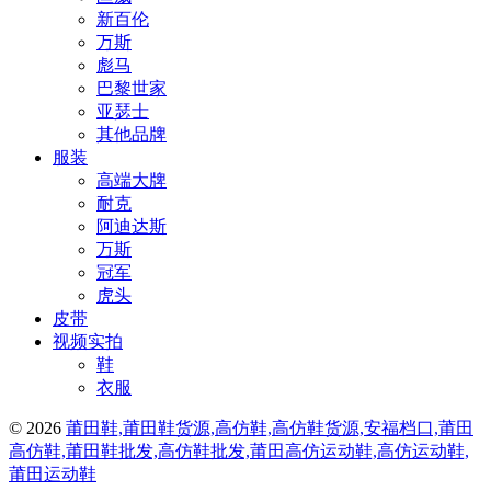
新百伦
万斯
彪马
巴黎世家
亚瑟士
其他品牌
服装
高端大牌
耐克
阿迪达斯
万斯
冠军
虎头
皮带
视频实拍
鞋
衣服
© 2026
莆田鞋,莆田鞋货源,高仿鞋,高仿鞋货源,安福档口,莆田
高仿鞋,莆田鞋批发,高仿鞋批发,莆田高仿运动鞋,高仿运动鞋,
莆田运动鞋