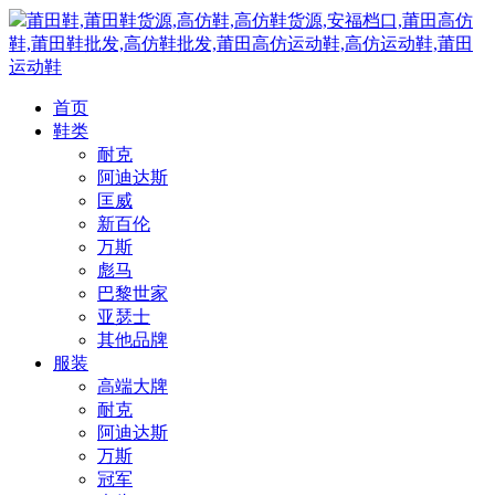
莆田鞋,莆田鞋货源,高仿鞋,高仿鞋货源,安福档口,莆田高仿
鞋,莆田鞋批发,高仿鞋批发,莆田高仿运动鞋,高仿运动鞋,莆田
运动鞋
首页
鞋类
耐克
阿迪达斯
匡威
新百伦
万斯
彪马
巴黎世家
亚瑟士
其他品牌
服装
高端大牌
耐克
阿迪达斯
万斯
冠军