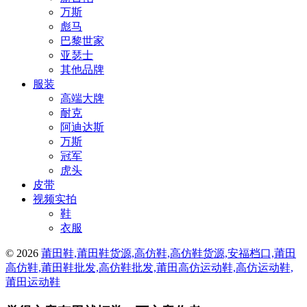
万斯
彪马
巴黎世家
亚瑟士
其他品牌
服装
高端大牌
耐克
阿迪达斯
万斯
冠军
虎头
皮带
视频实拍
鞋
衣服
© 2026
莆田鞋,莆田鞋货源,高仿鞋,高仿鞋货源,安福档口,莆田
高仿鞋,莆田鞋批发,高仿鞋批发,莆田高仿运动鞋,高仿运动鞋,
莆田运动鞋