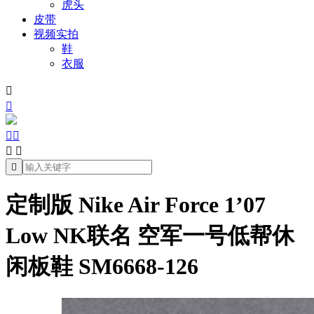
虎头
皮带
视频实拍
鞋
衣服







定制版 Nike Air Force 1’07
Low NK联名 空军一号低帮休
闲板鞋 SM6668-126