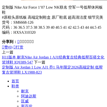
定制版 Nike Air Force 1’07 Low NK联名 空军一号低帮休闲板
鞋
#原楦头原纸板 高端定制鞋盒 原厂鞋底 超高清洁度 细节完美
货号：SM6668-126
尺码：36 36.5 37.5 38 38.5 39 40 40.5 41 42 42.5 43 44 44.5 45
编码：HXSA310320
分享到：








赞(
0
)

打赏
上一篇
H11版本 耐克Nike Air Jordan 1 AJ1经典复古经典低帮百搭文化
篮球鞋 IQ9389-547
下一篇
定制版 Air Jordan 1 Low AJ1 乔1 马年限定2026高端定制 低帮
复古篮球鞋 LX1988-823
首页
鞋类
耐克
阿迪达斯
匡威
新百伦