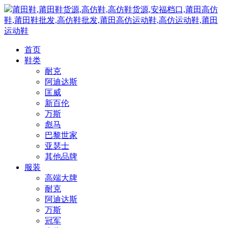
莆田鞋,莆田鞋货源,高仿鞋,高仿鞋货源,安福档口,莆田高仿
鞋,莆田鞋批发,高仿鞋批发,莆田高仿运动鞋,高仿运动鞋,莆田
运动鞋
首页
鞋类
耐克
阿迪达斯
匡威
新百伦
万斯
彪马
巴黎世家
亚瑟士
其他品牌
服装
高端大牌
耐克
阿迪达斯
万斯
冠军