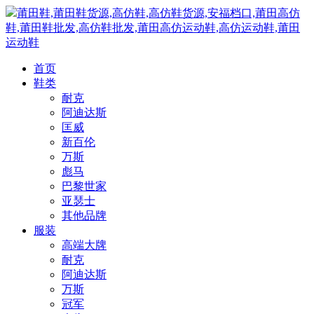
莆田鞋,莆田鞋货源,高仿鞋,高仿鞋货源,安福档口,莆田高仿
鞋,莆田鞋批发,高仿鞋批发,莆田高仿运动鞋,高仿运动鞋,莆田
运动鞋
首页
鞋类
耐克
阿迪达斯
匡威
新百伦
万斯
彪马
巴黎世家
亚瑟士
其他品牌
服装
高端大牌
耐克
阿迪达斯
万斯
冠军