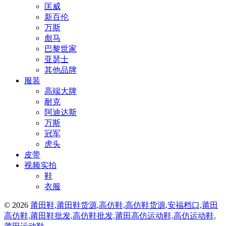
匡威
新百伦
万斯
彪马
巴黎世家
亚瑟士
其他品牌
服装
高端大牌
耐克
阿迪达斯
万斯
冠军
虎头
皮带
视频实拍
鞋
衣服
© 2026
莆田鞋,莆田鞋货源,高仿鞋,高仿鞋货源,安福档口,莆田
高仿鞋,莆田鞋批发,高仿鞋批发,莆田高仿运动鞋,高仿运动鞋,