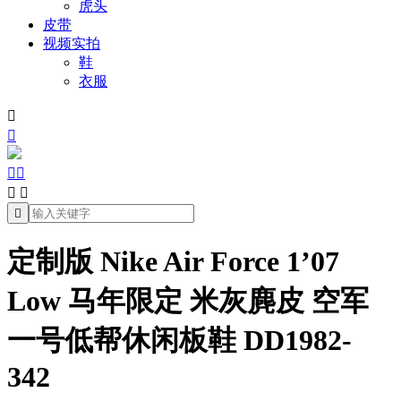
虎头
皮带
视频实拍
鞋
衣服







定制版 Nike Air Force 1’07
Low 马年限定 米灰麂皮 空军
一号低帮休闲板鞋 DD1982-
342