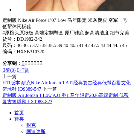
定制版 Nike Air Force 1’07 Low 马年限定 米灰麂皮 空军一号
低帮休闲板鞋
#原楦头原纸板 高端定制鞋盒 原厂鞋底 超高清洁度 细节完美
货号：DD1982-342
尺码：36 36.5 37.5 38 38.5 39 40 40.5 41 42 42.5 43 44 44.5 45
编码：HXSB310320
分享到：








赞(
0
)

打赏
上一篇
H11版本 耐克Nike Air Jordan 1 AJ1经典复古经典低帮百搭文化
篮球鞋 IQ9389-547
下一篇
定制版 Air Jordan 1 Low AJ1 乔1 马年限定2026高端定制 低帮
复古篮球鞋 LX1988-823
首页
鞋类
耐克
阿迪达斯