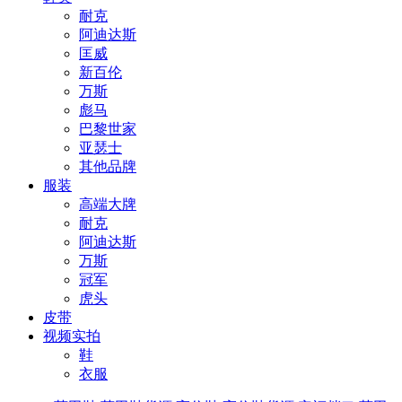
耐克
阿迪达斯
匡威
新百伦
万斯
彪马
巴黎世家
亚瑟士
其他品牌
服装
高端大牌
耐克
阿迪达斯
万斯
冠军
虎头
皮带
视频实拍
鞋
衣服