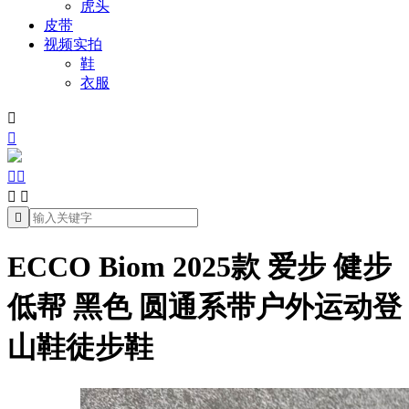
虎头
皮带
视频实拍
鞋
衣服







ECCO Biom 2025款 爱步 健步
低帮 黑色 圆通系带户外运动登
山鞋徒步鞋