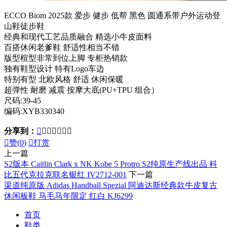
ECCO Biom 2025款 爱步 健步 低帮 黑色 圆通系带户外运动登
山鞋徒步鞋
经典和现代工艺品质融合 精选小牛皮面料
百搭休闲老爹鞋 舒适性相当不错
版型楦型非常到位上脚 专柜热销款
独有鞋型设计 特有Logo车边
特别有型 北欧风格 舒适 休闲保暖
超弹性 耐磨 减震 按摩大底(PU+TPU 组合）
尺码:39-45
编码:XYB330340
分享到：








赞(
0
)

打赏
上一篇
S2版本 Caitlin Clark x NK Kobe 5 Protro S2纯原生产线出品 科
比五代克拉克联名银红 IV2712-001
下一篇
渠道纯原版 Adidas Handball Spezial 阿迪达斯经典款牛皮复古
休闲板鞋 马毛马年限定 红白 KJ6299
首页
鞋类