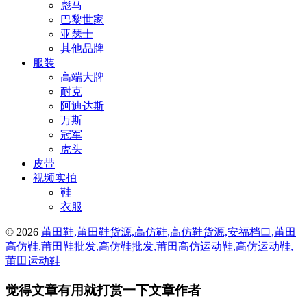
彪马
巴黎世家
亚瑟士
其他品牌
服装
高端大牌
耐克
阿迪达斯
万斯
冠军
虎头
皮带
视频实拍
鞋
衣服
© 2026
莆田鞋,莆田鞋货源,高仿鞋,高仿鞋货源,安福档口,莆田
高仿鞋,莆田鞋批发,高仿鞋批发,莆田高仿运动鞋,高仿运动鞋,
莆田运动鞋
觉得文章有用就打赏一下文章作者