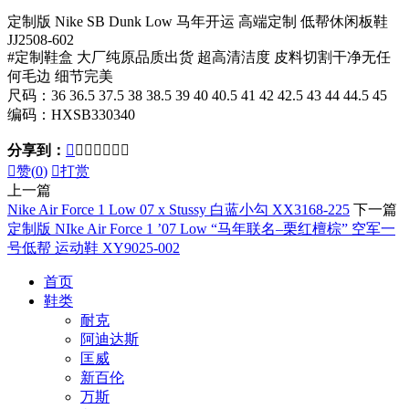
定制版 Nike SB Dunk Low 马年开运 高端定制 低帮休闲板鞋
JJ2508-602
#定制鞋盒 大厂纯原品质出货 超高清洁度 皮料切割干净无任
何毛边 细节完美
尺码：36 36.5 37.5 38 38.5 39 40 40.5 41 42 42.5 43 44 44.5 45
编码：HXSB330340
分享到：








赞(
0
)

打赏
上一篇
Nike Air Force 1 Low 07 x Stussy 白蓝小勾 XX3168-225
下一篇
定制版 NIke Air Force 1 ’07 Low “马年联名–栗红檀棕” 空军一
号低帮 运动鞋 XY9025-002
首页
鞋类
耐克
阿迪达斯
匡威
新百伦
万斯