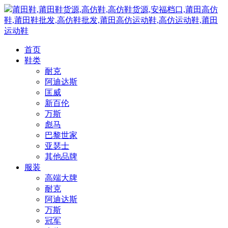
莆田鞋,莆田鞋货源,高仿鞋,高仿鞋货源,安福档口,莆田高仿
鞋,莆田鞋批发,高仿鞋批发,莆田高仿运动鞋,高仿运动鞋,莆田
运动鞋
首页
鞋类
耐克
阿迪达斯
匡威
新百伦
万斯
彪马
巴黎世家
亚瑟士
其他品牌
服装
高端大牌
耐克
阿迪达斯
万斯
冠军