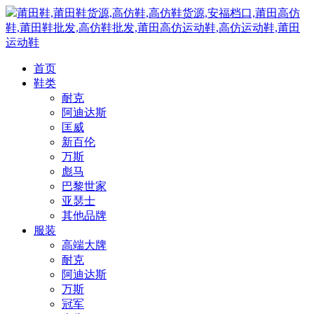
莆田鞋,莆田鞋货源,高仿鞋,高仿鞋货源,安福档口,莆田高仿
鞋,莆田鞋批发,高仿鞋批发,莆田高仿运动鞋,高仿运动鞋,莆田
运动鞋
首页
鞋类
耐克
阿迪达斯
匡威
新百伦
万斯
彪马
巴黎世家
亚瑟士
其他品牌
服装
高端大牌
耐克
阿迪达斯
万斯
冠军