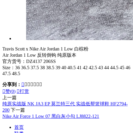
Travis Scott x Nike Air Jordan 1 Low 白棕粉
Air Jordan 1 Low 反转倒钩 纯原版本
官方货号：DZ4137 206SS
Size：36 36.5 37.5 38 38.5 39 40 40.5 41 42 42.5 43 44 44.5 45 46
47.5 48.5
分享到：








赞(
0
)

打赏
上一篇
纯原实战版 NK JA3 EP 莫兰特三代 实战低帮篮球鞋 HF2794-
200
下一篇
Nike Air Force 1 Low 07 黑白灰小勾 LJ8822-121
首页