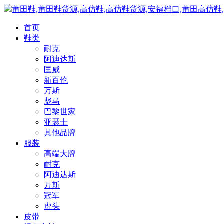
莆田鞋,莆田鞋货源,高仿鞋,高仿鞋货源,安福档口,莆田高仿鞋
首页
鞋类
耐克
阿迪达斯
匡威
新百伦
万斯
彪马
巴黎世家
亚瑟士
其他品牌
服装
高端大牌
耐克
阿迪达斯
万斯
冠军
虎头
皮带