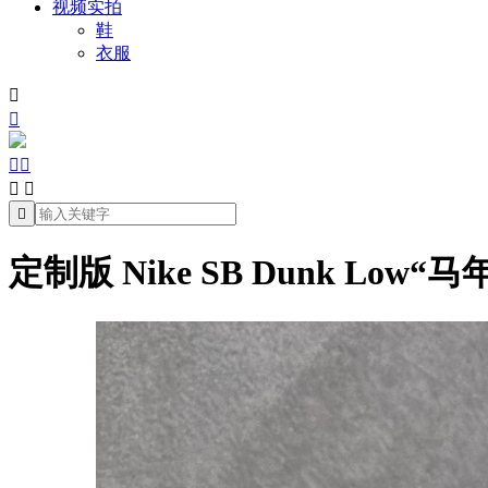
视频实拍
鞋
衣服







定制版 Nike SB Dunk Lo