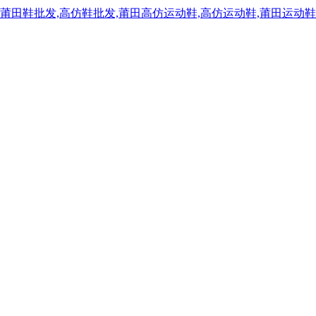
,莆田鞋批发,高仿鞋批发,莆田高仿运动鞋,高仿运动鞋,莆田运动鞋