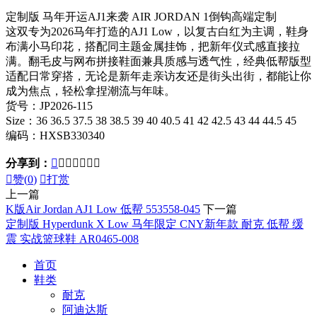
定制版 马年开运AJ1来袭 AIR JORDAN 1倒钩高端定制
这双专为2026马年打造的AJ1 Low，以复古白红为主调，鞋身
布满小马印花，搭配同主题金属挂饰，把新年仪式感直接拉
满。翻毛皮与网布拼接鞋面兼具质感与透气性，经典低帮版型
适配日常穿搭，无论是新年走亲访友还是街头出街，都能让你
成为焦点，轻松拿捏潮流与年味。
货号：JP2026-115
Size：36 36.5 37.5 38 38.5 39 40 40.5 41 42 42.5 43 44 44.5 45
编码：HXSB330340
分享到：








赞(
0
)

打赏
上一篇
K版Air Jordan AJ1 Low 低帮 553558-045
下一篇
定制版 Hyperdunk X Low 马年限定 CNY新年款 耐克 低帮 缓
震 实战篮球鞋 AR0465-008
首页
鞋类
耐克
阿迪达斯