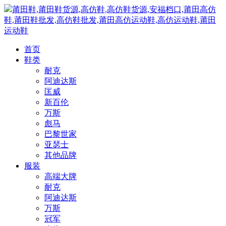
莆田鞋,莆田鞋货源,高仿鞋,高仿鞋货源,安福档口,莆田高仿
鞋,莆田鞋批发,高仿鞋批发,莆田高仿运动鞋,高仿运动鞋,莆田
运动鞋
首页
鞋类
耐克
阿迪达斯
匡威
新百伦
万斯
彪马
巴黎世家
亚瑟士
其他品牌
服装
高端大牌
耐克
阿迪达斯
万斯
冠军