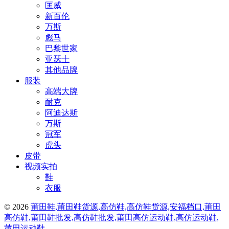
匡威
新百伦
万斯
彪马
巴黎世家
亚瑟士
其他品牌
服装
高端大牌
耐克
阿迪达斯
万斯
冠军
虎头
皮带
视频实拍
鞋
衣服
© 2026
莆田鞋,莆田鞋货源,高仿鞋,高仿鞋货源,安福档口,莆田
高仿鞋,莆田鞋批发,高仿鞋批发,莆田高仿运动鞋,高仿运动鞋,
莆田运动鞋