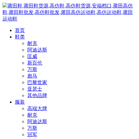
莆田鞋,莆田鞋货源,高仿鞋,高仿鞋货源,安福档口,莆田高仿
鞋,莆田鞋批发,高仿鞋批发,莆田高仿运动鞋,高仿运动鞋,莆田
运动鞋
首页
鞋类
耐克
阿迪达斯
匡威
新百伦
万斯
彪马
巴黎世家
亚瑟士
其他品牌
服装
高端大牌
耐克
阿迪达斯
万斯
冠军