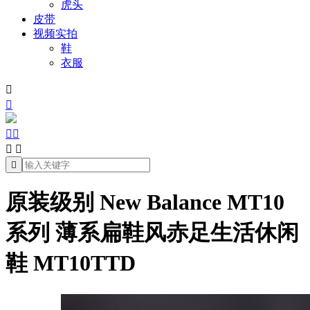
虎头
皮带
视频实拍
鞋
衣服







原装级别 New Balance MT10
系列 薄系扁鞋风赤足生活休闲
鞋 MT10TTD