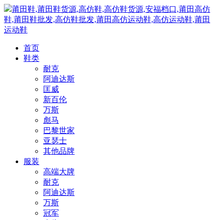
莆田鞋,莆田鞋货源,高仿鞋,高仿鞋货源,安福档口,莆田高仿
鞋,莆田鞋批发,高仿鞋批发,莆田高仿运动鞋,高仿运动鞋,莆田
运动鞋
首页
鞋类
耐克
阿迪达斯
匡威
新百伦
万斯
彪马
巴黎世家
亚瑟士
其他品牌
服装
高端大牌
耐克
阿迪达斯
万斯
冠军