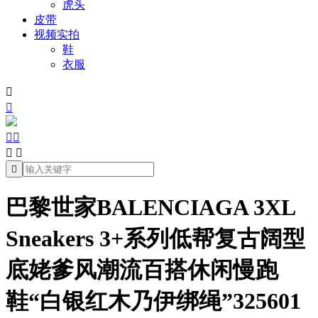
虎头
皮带
视频实拍
鞋
衣服







巴黎世家BALENCIAGA 3XL
Sneakers 3+系列低帮复古阔型
底姥爹风潮流百搭休闲慢跑
鞋“白银红木乃伊绑绳”325601