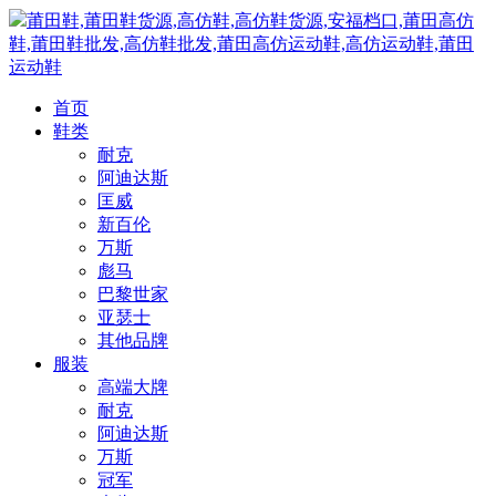
莆田鞋,莆田鞋货源,高仿鞋,高仿鞋货源,安福档口,莆田高仿
鞋,莆田鞋批发,高仿鞋批发,莆田高仿运动鞋,高仿运动鞋,莆田
运动鞋
首页
鞋类
耐克
阿迪达斯
匡威
新百伦
万斯
彪马
巴黎世家
亚瑟士
其他品牌
服装
高端大牌
耐克
阿迪达斯
万斯
冠军