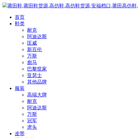
莆田鞋,莆田鞋货源,高仿鞋,高仿鞋货源,安福档口,莆田高仿鞋
首页
鞋类
耐克
阿迪达斯
匡威
新百伦
万斯
彪马
巴黎世家
亚瑟士
其他品牌
服装
高端大牌
耐克
阿迪达斯
万斯
冠军
虎头
皮带