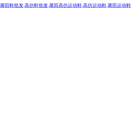
,莆田鞋批发,高仿鞋批发,莆田高仿运动鞋,高仿运动鞋,莆田运动鞋