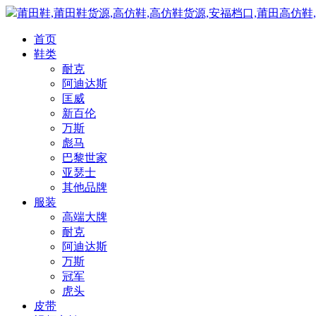
莆田鞋,莆田鞋货源,高仿鞋,高仿鞋货源,安福档口,莆田高仿鞋
首页
鞋类
耐克
阿迪达斯
匡威
新百伦
万斯
彪马
巴黎世家
亚瑟士
其他品牌
服装
高端大牌
耐克
阿迪达斯
万斯
冠军
虎头
皮带