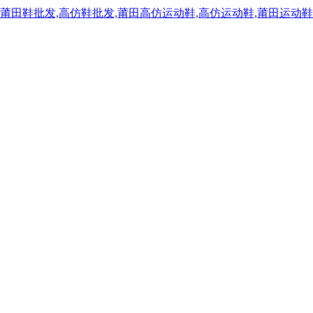
,莆田鞋批发,高仿鞋批发,莆田高仿运动鞋,高仿运动鞋,莆田运动鞋