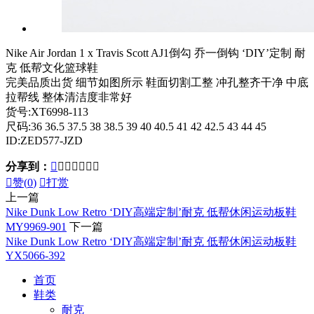
Nike Air Jordan 1 x Travis Scott AJ1倒勾 乔一倒钩 ‘DIY’定制 耐
克 低帮文化篮球鞋
完美品质出货 细节如图所示 鞋面切割工整 冲孔整齐干净 中底
拉帮线 整体清洁度非常好
货号:XT6998-113
尺码:36 36.5 37.5 38 38.5 39 40 40.5 41 42 42.5 43 44 45
ID:ZED577-JZD
分享到：








赞(
0
)

打赏
上一篇
Nike Dunk Low Retro ‘DIY高端定制’耐克 低帮休闲运动板鞋
MY9969-901
下一篇
Nike Dunk Low Retro ‘DIY高端定制’耐克 低帮休闲运动板鞋
YX5066-392
首页
鞋类
耐克