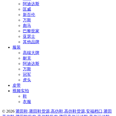
阿迪达斯
匡威
新百伦
万斯
彪马
巴黎世家
亚瑟士
其他品牌
服装
高端大牌
耐克
阿迪达斯
万斯
冠军
虎头
皮带
视频实拍
鞋
衣服
© 2026
莆田鞋,莆田鞋货源,高仿鞋,高仿鞋货源,安福档口,莆田