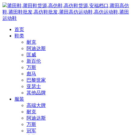
莆田鞋,莆田鞋货源,高仿鞋,高仿鞋货源,安福档口,莆田高仿
鞋,莆田鞋批发,高仿鞋批发,莆田高仿运动鞋,高仿运动鞋,莆田
运动鞋
首页
鞋类
耐克
阿迪达斯
匡威
新百伦
万斯
彪马
巴黎世家
亚瑟士
其他品牌
服装
高端大牌
耐克
阿迪达斯
万斯
冠军