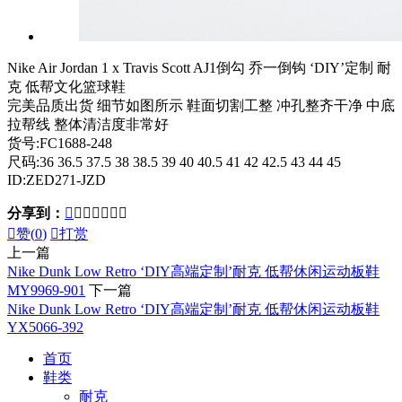
Nike Air Jordan 1 x Travis Scott AJ1倒勾 乔一倒钩 ‘DIY’定制 耐
克 低帮文化篮球鞋
完美品质出货 细节如图所示 鞋面切割工整 冲孔整齐干净 中底
拉帮线 整体清洁度非常好
货号:FC1688-248
尺码:36 36.5 37.5 38 38.5 39 40 40.5 41 42 42.5 43 44 45
ID:ZED271-JZD
分享到：








赞(
0
)

打赏
上一篇
Nike Dunk Low Retro ‘DIY高端定制’耐克 低帮休闲运动板鞋
MY9969-901
下一篇
Nike Dunk Low Retro ‘DIY高端定制’耐克 低帮休闲运动板鞋
YX5066-392
首页
鞋类
耐克