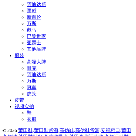
阿迪达斯
匡威
新百伦
万斯
彪马
巴黎世家
亚瑟士
其他品牌
服装
高端大牌
耐克
阿迪达斯
万斯
冠军
虎头
皮带
视频实拍
鞋
衣服
© 2026
莆田鞋,莆田鞋货源,高仿鞋,高仿鞋货源,安福档口,莆田