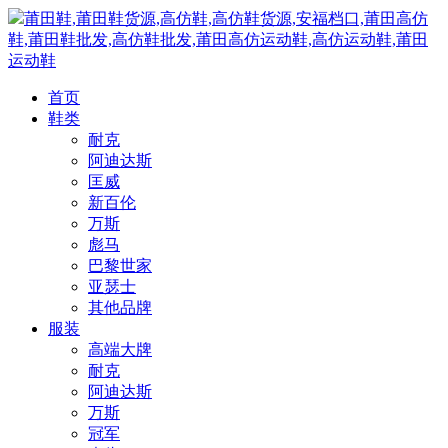
莆田鞋,莆田鞋货源,高仿鞋,高仿鞋货源,安福档口,莆田高仿
鞋,莆田鞋批发,高仿鞋批发,莆田高仿运动鞋,高仿运动鞋,莆田
运动鞋
首页
鞋类
耐克
阿迪达斯
匡威
新百伦
万斯
彪马
巴黎世家
亚瑟士
其他品牌
服装
高端大牌
耐克
阿迪达斯
万斯
冠军