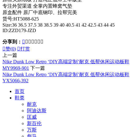
专注外贸渠道 全掌内置蜂窝气垫
原盒配件 原厂中底钢印、拉帮完美
货号:HT5088-625
Size:36 36.5 37.5 38 38.5 39 40 40.5 41 42 42.5 43 44 45
ID:ZZD179-JZD
分享到：








赞(
0
)

打赏
上一篇
Nike Dunk Low Retro ‘DIY高端定制’耐克 低帮休闲运动板鞋
MY9969-901
下一篇
Nike Dunk Low Retro ‘DIY高端定制’耐克 低帮休闲运动板鞋
YX5066-392
首页
鞋类
耐克
阿迪达斯
匡威
新百伦
万斯
彪马