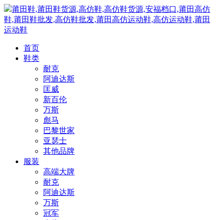
莆田鞋,莆田鞋货源,高仿鞋,高仿鞋货源,安福档口,莆田高仿
鞋,莆田鞋批发,高仿鞋批发,莆田高仿运动鞋,高仿运动鞋,莆田
运动鞋
首页
鞋类
耐克
阿迪达斯
匡威
新百伦
万斯
彪马
巴黎世家
亚瑟士
其他品牌
服装
高端大牌
耐克
阿迪达斯
万斯
冠军