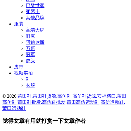
巴黎世家
亚瑟士
其他品牌
服装
高端大牌
耐克
阿迪达斯
万斯
冠军
虎头
皮带
视频实拍
鞋
衣服
© 2026
莆田鞋,莆田鞋货源,高仿鞋,高仿鞋货源,安福档口,莆田
高仿鞋,莆田鞋批发,高仿鞋批发,莆田高仿运动鞋,高仿运动鞋,
莆田运动鞋
觉得文章有用就打赏一下文章作者