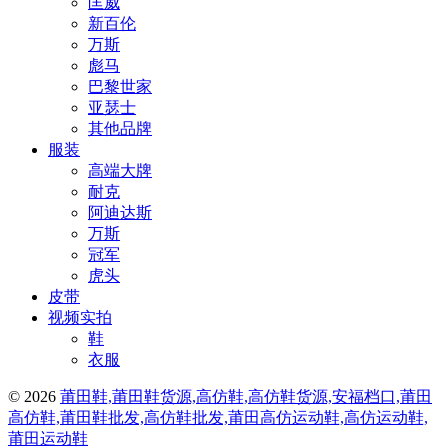
匡威
新百伦
万斯
彪马
巴黎世家
亚瑟士
其他品牌
服装
高端大牌
耐克
阿迪达斯
万斯
冠军
虎头
皮带
视频实拍
鞋
衣服
© 2026
莆田鞋,莆田鞋货源,高仿鞋,高仿鞋货源,安福档口,莆田
高仿鞋,莆田鞋批发,高仿鞋批发,莆田高仿运动鞋,高仿运动鞋,
莆田运动鞋