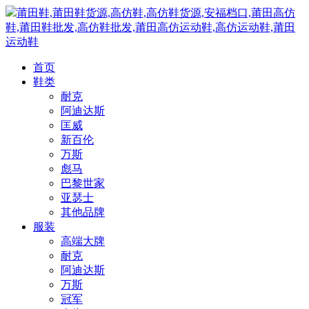
莆田鞋,莆田鞋货源,高仿鞋,高仿鞋货源,安福档口,莆田高仿
鞋,莆田鞋批发,高仿鞋批发,莆田高仿运动鞋,高仿运动鞋,莆田
运动鞋
首页
鞋类
耐克
阿迪达斯
匡威
新百伦
万斯
彪马
巴黎世家
亚瑟士
其他品牌
服装
高端大牌
耐克
阿迪达斯
万斯
冠军