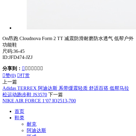
On昂跑 Cloudnova Form 2 TT 减震防滑耐磨防水透气 低帮户外
功能鞋
尺码:36-45
ID:JFD474-JZJ
分享到：








赞(
0
)

打赏
上一篇
Adidas TERREX 阿迪达斯 系带缓震轻质 舒适百搭 低帮马拉
松运动跑步鞋 JS3570
下一篇
NIKE AIR FORCE 1‘07 IQ2513-700
首页
鞋类
耐克
阿迪达斯