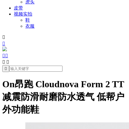
虎头
皮带
视频实拍
鞋
衣服







On昂跑 Cloudnova Form 2 TT
减震防滑耐磨防水透气 低帮户
外功能鞋