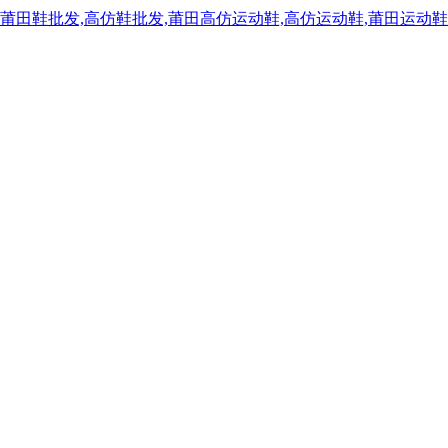
,莆田鞋批发,高仿鞋批发,莆田高仿运动鞋,高仿运动鞋,莆田运动鞋