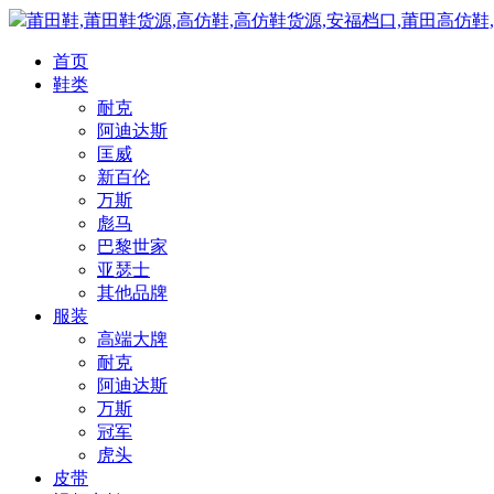
莆田鞋,莆田鞋货源,高仿鞋,高仿鞋货源,安福档口,莆田高仿鞋
首页
鞋类
耐克
阿迪达斯
匡威
新百伦
万斯
彪马
巴黎世家
亚瑟士
其他品牌
服装
高端大牌
耐克
阿迪达斯
万斯
冠军
虎头
皮带