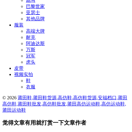
彪马
巴黎世家
亚瑟士
其他品牌
服装
高端大牌
耐克
阿迪达斯
万斯
冠军
虎头
皮带
视频实拍
鞋
衣服
© 2026
莆田鞋,莆田鞋货源,高仿鞋,高仿鞋货源,安福档口,莆田
高仿鞋,莆田鞋批发,高仿鞋批发,莆田高仿运动鞋,高仿运动鞋,
莆田运动鞋
觉得文章有用就打赏一下文章作者