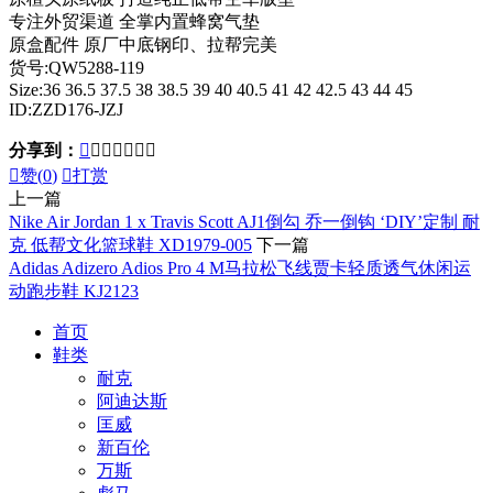
专注外贸渠道 全掌内置蜂窝气垫
原盒配件 原厂中底钢印、拉帮完美
货号:QW5288-119
Size:36 36.5 37.5 38 38.5 39 40 40.5 41 42 42.5 43 44 45
ID:ZZD176-JZJ
分享到：








赞(
0
)

打赏
上一篇
Nike Air Jordan 1 x Travis Scott AJ1倒勾 乔一倒钩 ‘DIY’定制 耐
克 低帮文化篮球鞋 XD1979-005
下一篇
Adidas Adizero Adios Pro 4 M马拉松飞线贾卡轻质透气休闲运
动跑步鞋 KJ2123
首页
鞋类
耐克
阿迪达斯
匡威
新百伦
万斯