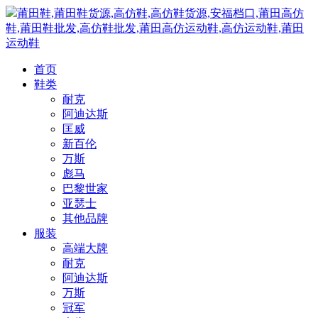
莆田鞋,莆田鞋货源,高仿鞋,高仿鞋货源,安福档口,莆田高仿
鞋,莆田鞋批发,高仿鞋批发,莆田高仿运动鞋,高仿运动鞋,莆田
运动鞋
首页
鞋类
耐克
阿迪达斯
匡威
新百伦
万斯
彪马
巴黎世家
亚瑟士
其他品牌
服装
高端大牌
耐克
阿迪达斯
万斯
冠军