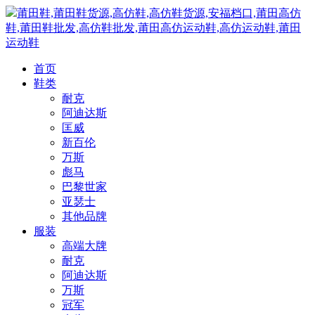
莆田鞋,莆田鞋货源,高仿鞋,高仿鞋货源,安福档口,莆田高仿
鞋,莆田鞋批发,高仿鞋批发,莆田高仿运动鞋,高仿运动鞋,莆田
运动鞋
首页
鞋类
耐克
阿迪达斯
匡威
新百伦
万斯
彪马
巴黎世家
亚瑟士
其他品牌
服装
高端大牌
耐克
阿迪达斯
万斯
冠军