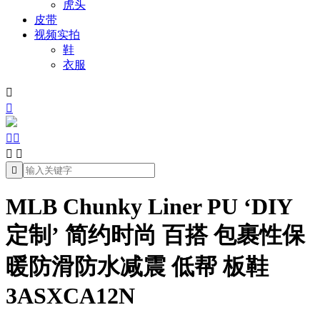
虎头
皮带
视频实拍
鞋
衣服







MLB Chunky Liner PU ‘DIY
定制’ 简约时尚 百搭 包裹性保
暖防滑防水减震 低帮 板鞋
3ASXCA12N