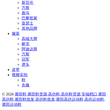
新百伦
万斯
彪马
巴黎世家
亚瑟士
其他品牌
服装
高端大牌
耐克
阿迪达斯
万斯
冠军
虎头
皮带
视频实拍
鞋
衣服
© 2026
莆田鞋,莆田鞋货源,高仿鞋,高仿鞋货源,安福档口,莆田
高仿鞋,莆田鞋批发,高仿鞋批发,莆田高仿运动鞋,高仿运动鞋,
莆田运动鞋