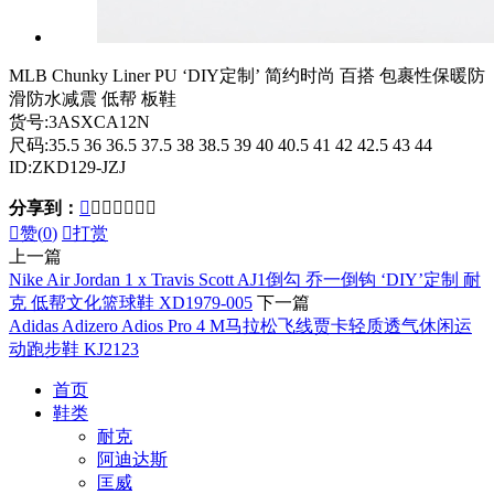
MLB Chunky Liner PU ‘DIY定制’ 简约时尚 百搭 包裹性保暖防
滑防水减震 低帮 板鞋
货号:3ASXCA12N
尺码:35.5 36 36.5 37.5 38 38.5 39 40 40.5 41 42 42.5 43 44
ID:ZKD129-JZJ
分享到：








赞(
0
)

打赏
上一篇
Nike Air Jordan 1 x Travis Scott AJ1倒勾 乔一倒钩 ‘DIY’定制 耐
克 低帮文化篮球鞋 XD1979-005
下一篇
Adidas Adizero Adios Pro 4 M马拉松飞线贾卡轻质透气休闲运
动跑步鞋 KJ2123
首页
鞋类
耐克
阿迪达斯
匡威