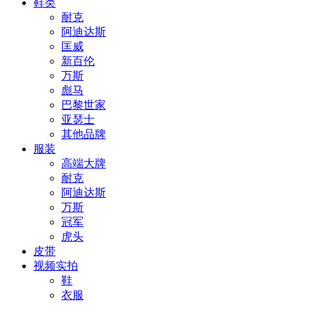
鞋类
耐克
阿迪达斯
匡威
新百伦
万斯
彪马
巴黎世家
亚瑟士
其他品牌
服装
高端大牌
耐克
阿迪达斯
万斯
冠军
虎头
皮带
视频实拍
鞋
衣服