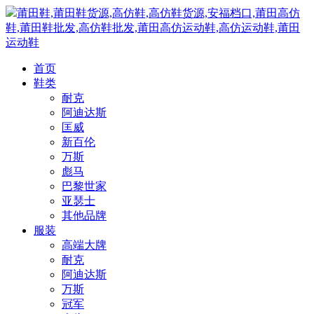
莆田鞋,莆田鞋货源,高仿鞋,高仿鞋货源,安福档口,莆田高仿
鞋,莆田鞋批发,高仿鞋批发,莆田高仿运动鞋,高仿运动鞋,莆田
运动鞋
首页
鞋类
耐克
阿迪达斯
匡威
新百伦
万斯
彪马
巴黎世家
亚瑟士
其他品牌
服装
高端大牌
耐克
阿迪达斯
万斯
冠军