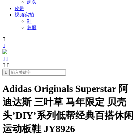
虎头
皮带
视频实拍
鞋
衣服







Adidas Originals Superstar 阿
迪达斯 三叶草 马年限定 贝壳
头’DIY’系列低帮经典百搭休闲
运动板鞋 JY8926