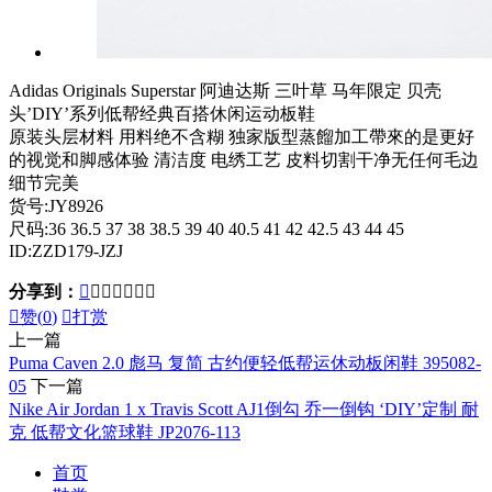
Adidas Originals Superstar 阿迪达斯 三叶草 马年限定 贝壳
头’DIY’系列低帮经典百搭休闲运动板鞋
原装头层材料 用料绝不含糊 独家版型蒸餾加工帶來的是更好
的视觉和脚感体验 清洁度 电绣工艺 皮料切割干净无任何毛边
细节完美
货号:JY8926
尺码:36 36.5 37 38 38.5 39 40 40.5 41 42 42.5 43 44 45
ID:ZZD179-JZJ
分享到：








赞(
0
)

打赏
上一篇
Puma Caven 2.0 彪马 复简 古约便轻低帮运休动板闲鞋 395082-
05
下一篇
Nike Air Jordan 1 x Travis Scott AJ1倒勾 乔一倒钩 ‘DIY’定制 耐
克 低帮文化篮球鞋 JP2076-113
首页